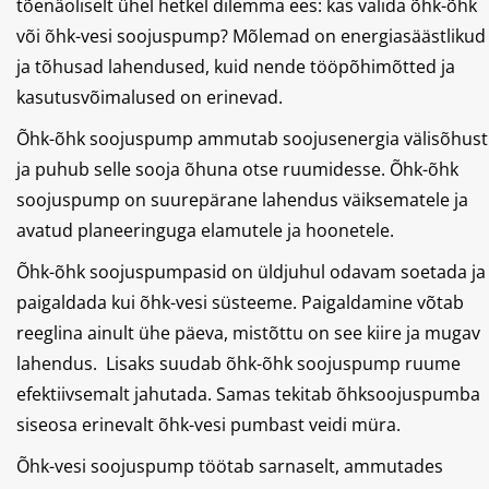
tõenäoliselt ühel hetkel dilemma ees: kas valida õhk-õhk
või õhk-vesi soojuspump? Mõlemad on energiasäästlikud
ja tõhusad lahendused, kuid nende tööpõhimõtted ja
kasutusvõimalused on erinevad.
Õhk-õhk soojuspump ammutab soojusenergia välisõhust
ja puhub selle sooja õhuna otse ruumidesse. Õhk-õhk
soojuspump on suurepärane lahendus väiksematele ja
avatud planeeringuga elamutele ja hoonetele.
Õhk-õhk soojuspumpasid on üldjuhul odavam soetada ja
paigaldada kui õhk-vesi süsteeme. Paigaldamine võtab
reeglina ainult ühe päeva, mistõttu on see kiire ja mugav
lahendus. Lisaks suudab õhk-õhk soojuspump ruume
efektiivsemalt jahutada. Samas tekitab õhksoojuspumba
siseosa erinevalt õhk-vesi pumbast veidi müra.
Õhk-vesi soojuspump töötab sarnaselt, ammutades