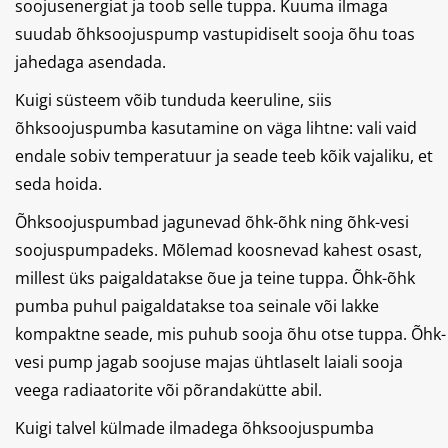
soojusenergiat ja toob selle tuppa. Kuuma ilmaga
suudab õhksoojuspump vastupidiselt sooja õhu toas
jahedaga asendada.
Kuigi süsteem võib tunduda keeruline, siis
õhksoojuspumba kasutamine on väga lihtne: vali vaid
endale sobiv temperatuur ja seade teeb kõik vajaliku, et
seda hoida.
Õhksoojuspumbad jagunevad õhk-õhk ning õhk-vesi
soojuspumpadeks. Mõlemad koosnevad kahest osast,
millest üks paigaldatakse õue ja teine tuppa. Õhk-õhk
pumba puhul paigaldatakse toa seinale või lakke
kompaktne seade, mis puhub sooja õhu otse tuppa. Õhk-
vesi pump jagab soojuse majas ühtlaselt laiali sooja
veega radiaatorite või põrandakütte abil.
Kuigi talvel külmade ilmadega õhksoojuspumba