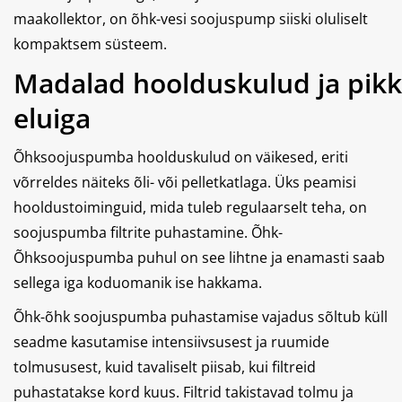
maakollektor, on õhk-vesi soojuspump siiski oluliselt
kompaktsem süsteem.
Madalad hoolduskulud ja pikk
eluiga
Õhksoojuspumba hoolduskulud on väikesed, eriti
võrreldes näiteks õli- või pelletkatlaga. Üks peamisi
hooldustoiminguid, mida tuleb regulaarselt teha, on
soojuspumba filtrite puhastamine. Õhk-
Õhksoojuspumba puhul on see lihtne ja enamasti saab
sellega iga koduomanik ise hakkama.
Õhk-õhk soojuspumba puhastamise vajadus sõltub küll
seadme kasutamise intensiivsusest ja ruumide
tolmususest, kuid tavaliselt piisab, kui filtreid
puhastatakse kord kuus. Filtrid takistavad tolmu ja