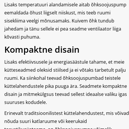
Lisaks temperatuuri alandamisele aitab õhksoojuspump
eemaldada õhust liigselt niiskust, mis teeb ruumi
sisekliima veelgi mõnusamaks. Kuivem õhk tundub
jahedam ja tänu sellele ei pea seadme ventilaator liiga
kõvasti puhuma.
Kompaktne disain
Lisaks efektiivsusele ja energiasäästule tahame, et meie
kütteseadmed oleksid stiilsed ja ei võtaks tarbetult palju
ruumi. Ka siinkohal teevad õhksoojuspumbad teistele
küttelahendustele pika puuga ära. Seadmete kompaktne
disain ja mitmekülgsus teevad sellest ideaalse valiku igas
suuruses kodudele.
Erinevalt traditsioonilistest küttelahendustest, mis võivad
nõuda suuri katlaruume või keerukaid