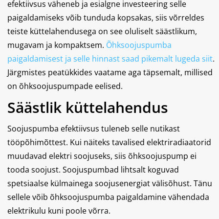
efektiivsus väheneb ja esialgne investeering selle
paigaldamiseks võib tunduda kopsakas, siis võrreldes
teiste küttelahendusega on see oluliselt säästlikum,
mugavam ja kompaktsem.
Õhksoojuspumba
paigaldamisest ja selle hinnast saad pikemalt lugeda siit
.
Järgmistes peatükkides vaatame aga täpsemalt, millised
on õhksoojuspumpade eelised.
Säästlik küttelahendus
Soojuspumba efektiivsus tuleneb selle nutikast
tööpõhimõttest. Kui näiteks tavalised elektriradiaatorid
muudavad elektri soojuseks, siis õhksoojuspump ei
tooda soojust. Soojuspumbad lihtsalt koguvad
spetsiaalse külmainega soojusenergiat välisõhust. Tänu
sellele võib õhksoojuspumba paigaldamine vähendada
elektrikulu kuni poole võrra.