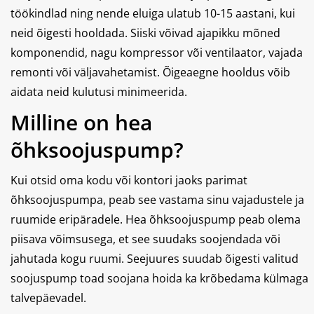
töökindlad ning nende eluiga ulatub 10-15 aastani, kui
neid õigesti hooldada. Siiski võivad ajapikku mõned
komponendid, nagu kompressor või ventilaator, vajada
remonti või väljavahetamist. Õigeaegne hooldus võib
aidata neid kulutusi minimeerida.
Milline on hea
õhksoojuspump?
Kui otsid oma kodu või kontori jaoks parimat
õhksoojuspumpa, peab see vastama sinu vajadustele ja
ruumide eripäradele. Hea õhksoojuspump peab olema
piisava võimsusega, et see suudaks soojendada või
jahutada kogu ruumi. Seejuures suudab õigesti valitud
soojuspump toad soojana hoida ka krõbedama külmaga
talvepäevadel.