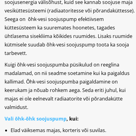
soojusenergia välisõhust, kuid see kannab soojuse maja
vesiküttesüsteemi (radiaatoritesse või põrandaküttesse).
Seega on õhk-vesi soojuspump efektiivsem
küttesüsteem ka suuremates hoonetes, tagades
ühtlasema sisekliima kõikides ruumides. Lisaks ruumide
kütmisele suudab õhk-vesi soojuspump toota ka sooja
tarbevett.
Kuigi õhk-vesi soojuspumba püsikulud on reeglina
madalamad, on nii seadme soetamine kui ka paigaldus
kallimad. Õhk-vesi soojuspumba paigaldamine on
keerukam ja nõuab rohkem aega. Seda eriti juhul, kui
majas ei ole eelnevalt radiaatorite või põrandakütte
valmidust.
Vali õhk-õhk soojuspump
, kui:
Elad väiksemas majas, korteris või suvilas.