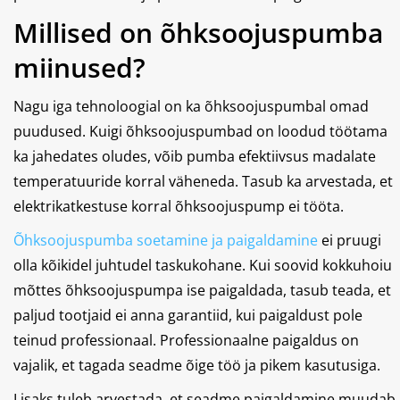
Millised on õhksoojuspumba
miinused?
Nagu iga tehnoloogial on ka õhksoojuspumbal omad
puudused. Kuigi õhksoojuspumbad on loodud töötama
ka jahedates oludes, võib pumba efektiivsus madalate
temperatuuride korral väheneda. Tasub ka arvestada, et
elektrikatkestuse korral õhksoojuspump ei tööta.
Õhksoojuspumba soetamine ja paigaldamine
ei pruugi
olla kõikidel juhtudel taskukohane. Kui soovid kokkuhoiu
mõttes õhksoojuspumpa ise paigaldada, tasub teada, et
paljud tootjaid ei anna garantiid, kui paigaldust pole
teinud professionaal. Professionaalne paigaldus on
vajalik, et tagada seadme õige töö ja pikem kasutusiga.
Lisaks tuleb arvestada, et seadme paigaldamine muudab