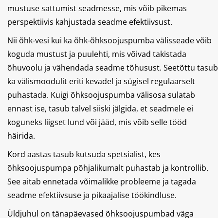
mustuse sattumist seadmesse, mis võib pikemas
perspektiivis kahjustada seadme efektiivsust.
Nii õhk-vesi kui ka õhk-õhksoojuspumba välisseade võib
koguda mustust ja puulehti, mis võivad takistada
õhuvoolu ja vähendada seadme tõhusust. Seetõttu tasub
ka välismoodulit eriti kevadel ja sügisel regulaarselt
puhastada. Kuigi õhksoojuspumba välisosa sulatab
ennast ise, tasub talvel siiski jälgida, et seadmele ei
koguneks liigset lund või jääd, mis võib selle tööd
häirida.
Kord aastas tasub kutsuda spetsialist, kes
õhksoojuspumpa põhjalikumalt puhastab ja kontrollib.
See aitab ennetada võimalikke probleeme ja tagada
seadme efektiivsuse ja pikaajalise töökindluse.
Üldjuhul on tänapäevased õhksoojuspumbad väga