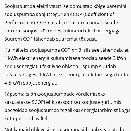
Soojuspumba efektiivsust iseloomustab kõige paremini
soojuspumba soojustegur ehk COP (Coefficient of
Performance). COP näitab, mitu korda annab seade
rohkem soojust võrreldes kulutatud elektrienergiaga.
Suurem COP tähendab suuremat tõusust.
Kui näiteks soojuspumba COP on 3, siis see tähendab, et
1 kWh elektrienergia kulutamisega toodab seade 3 kWh
soojusenergiat. Efektiivne õhksoojuspump suudab
ideaalis kõigest 1 kWh elektrienergia kulutamisega toota
4-5 kWh soojusenergiat.
Täpsemaks õhksoojuspumpade võrdlemiseks
kasutatakse SCOPi ehk sessoonset soojustegurit, mis
peegeldab soojuspumba tegelikku energiatarbimist kogu
kütteperioodi vältel.
Nutikamaid õhk-vesi soojuspumpasid saab seadistada