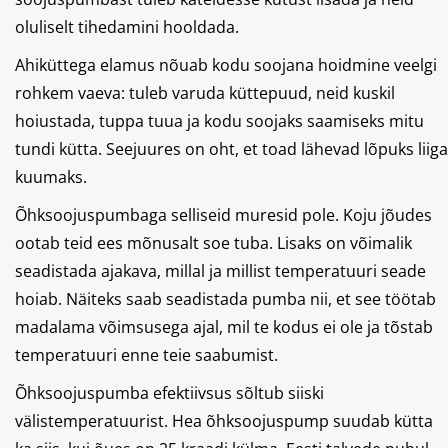
oluliselt tihedamini hooldada.
Ahiküttega elamus nõuab kodu soojana hoidmine veelgi
rohkem vaeva: tuleb varuda küttepuud, neid kuskil
hoiustada, tuppa tuua ja kodu soojaks saamiseks mitu
tundi kütta. Seejuures on oht, et toad lähevad lõpuks liiga
kuumaks.
Õhksoojuspumbaga selliseid muresid pole. Koju jõudes
ootab teid ees mõnusalt soe tuba. Lisaks on võimalik
seadistada ajakava, millal ja millist temperatuuri seade
hoiab. Näiteks saab seadistada pumba nii, et see töötab
madalama võimsusega ajal, mil te kodus ei ole ja tõstab
temperatuuri enne teie saabumist.
Õhksoojuspumba efektiivsus sõltub siiski
välistemperatuurist. Hea õhksoojuspump suuda​b kütta