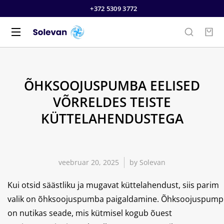
+372 5309 3772
ÕHKSOOJUSPUMBA EELISED
VÕRRELDES TEISTE
KÜTTELAHENDUSTEGA
veebruar 20, 2025
by
Solevan
Kui otsid säästliku ja mugavat küttelahendust, siis parim
valik on õhksoojuspumba paigaldamine. Õhksoojuspump
on nutikas seade, mis kütmisel kogub õuest