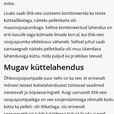
mitte.
Lisaks saab õhk-vesi süsteemi kombineerida ka teiste
kütteallikatega, näiteks pelletikatla või
maasoojuspumbaga. Selline kombineeritud lahendus on
eriti kasulik väga külmade ilmade korral, kui õhk-vesi
soojuspumba efektiivsus väheneb. Sellisel juhul saab
samaaegselt näiteks pelletikatla või muu täiendava
lahendusega kütta, mida paljud ka praktikas teevad.
Mugav küttelahendus
Õhksoojuspumpade suur eelis on ka see, et erinevalt
mõnest teisest küttelahendusest töötavad seadmed
iseseisvalt ja ööpäevaringselt. Kuigi sarnaselt õhk-vesi
soojuspumpadega on vee soojendamisega võimalik kodu
kütta ka pelleti- või õlikatlaga, siis erinevalt
soojuspumbast tuleb kateldesse kütust lisada ja neid