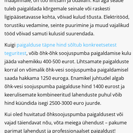
maapinnale, on töö lihtsam ja odavam. Kui aga seade
tuleb paigaldada kõrgemale seinale või raskesti
ligipääsetavasse kohta, võivad kulud tõusta. Elektritööd,
torustiku vedamine, seinte puurimine ja muud vajalikud
tööd võivad samuti kulusid suurendada.
Kuigi
paigalduse täpne hind sõltub konkreetsetest
teguritest
, võib õhk-õhk soojuspumba paigaldamise kulu
jääda vahemikku 400-500 eurot. Lihtsamate paigalduste
korral on võimalik õhk-vesi soojuspumba paigaldamisel
saada hakkama 1250 euroga. Enamikel juhtudel algab
õhk-vesi soojuspumba paigalduse hind 1400 eurost ja
keerulisemate kombineeritud lahenduste puhul võib
hind küündida isegi 2500-3000 euro juurde.
Kui oled huvitatud õhksoojuspumba paigaldusest või
vajad täiendavat nõu, võta meiega ühendust – pakume
parimat lahendust ja professionaalset paigaldust!