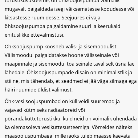
torustikusüsteeme, on õhksoojuspumpa võimalik
mugavalt paigaldada isegi väiksematesse kodudesse või
kitsastesse ruumidesse. Seejuures ei vaja
õhksoojuspumba paigaldamine suuri ja keerukaid
ehituslikke ettevalmistusi.
Õhksoojuspump koosneb välis- ja sisemoodulist.
Välismoodul paigaldatakse hoone välisseinale või
maapinnale ja sisemoodul toa seinale tavaliselt üsna lae
lähedale. Õhksoojuspumpade disain on minimalistlik ja
stiilne, mis tähendab, et seadmed ei jää väga silmaga ega
häiri ruumide üldist välimust.
Õhk-vesi soojuspumbad on küll veidi suuremad ja
vajavad kütmiseks radiaatoreid või
põrandaküttetorustikku, kuid neid on võimalik ühendada
ka olemasoleva vesiküttesüsteemiga. Võrreldes näiteks
maasoojuspumbaga, mille jaoks tuleb maasse kaevata