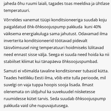
jaheda õhu ruumi laiali, tagades toas meeldiva ja ühtlase
temperatuuri.
Võrreldes vanemat tüüpi konditsioneeriga suudab koju
paigaldatud õhk-õhksoojuspump pakkuda kuni 40%
väiksema energiakuluga sama jahutust. Odavamad ilma
inverterita konditsioneerid töötavad pidevalt
täisvõimsusel ning temperatuuri hoidmiseks lülitavad
need ennast sisse välja. Seega ei suuda need hoida ka nii
stabiilset kliimat kui tänapäeva õhksoojuspumbad.
Samuti ei võimalda tavaline konditsioneer tubasid kütta.
Teades heitlikku Eesti ilma, võib ette tulla perioode, mil
suvelgi on vaja tuppa hoopis sooja lisada. Ilmast
olenemata on üldjuhul ka suvekuudel niisketesse
ruumidesse kütet tarvis. Seda suudab õhksoojuspump
pakkuda vaid ühe nupuvajutusega.