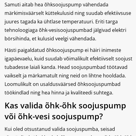
Samuti aitab hea õhksoojuspump vähendada
märkimisväärselt küttekulusid ning suudab efektiivsuse
juures tagada ka ühtlase temperatuuri. Eriti targa
tehnoloogiaga õhk-vesisoojuspumbad jälgivad elektri
börsihinda, et kulusid veelgi vähendada.
Hästi paigaldatud õhksoojuspump ei häiri inimeste
igapäevaelu, kuid suudab võimalikult efektiivselt soojust
tubadesse laiali kanda. Head soojuspumbad töötavad
vaikselt ja märkamatult ning neid on lihtne hooldada.
Loomulikult on usaldusväärsed õhksoojuspumbad
töökindlad ning hea hinna ja kvaliteedi suhtega.
Kas valida õhk-õhk soojuspump
või õhk-vesi soojuspump?
Kui oled otsustanud valida soojuspumba, seisad