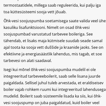
termostaatidele, millega saab reguleerida, kui palju iga
toa küttesüsteemi sooja vett jõuab.
Õhk-vesi soojuspumba soetamisega saate valida veel ühe
kasuliku lisafunktsiooni. Nimelt on osad õhk-vesi
soojuspumbad varustatud tarbevee boileriga. See
tähendab, et lisaks maja kütmisele suudab seade samal
ajal toota ka sooja vett duššide ja kraanide jaoks. See on
efektiivne ja energiasäästlik lahendus, mis tagab, et soe
tarbevesi on alati saadaval.
Isegi kui mõnel õhk-vesi soojuspumba mudelil ei ole
integreeritud tarbeveeboilerit, saab selle lisana juurde
paigaldada. Sellisel juhul tuleb arvestada, et eraldiseisev
boiler vajab rohkem ruumi kui integreeritud lahendusega
mudelid. Boilerit saab süsteemile lisada ka siis, kui õhk-
vesi soojuspump on juba paigaldatud, kuid boiler veel