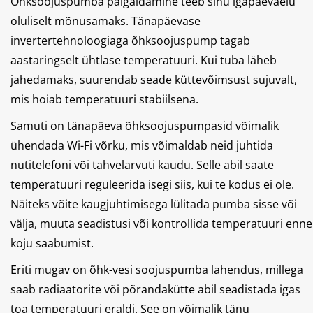
Õhksoojuspumba paigaldamine teeb sinu igapäevaelu
oluliselt mõnusamaks. Tänapäevase
invertertehnoloogiaga õhksoojuspump tagab
aastaringselt ühtlase temperatuuri. Kui tuba läheb
jahedamaks, suurendab seade küttevõimsust sujuvalt,
mis hoiab temperatuuri stabiilsena.
Samuti on tänapäeva õhksoojuspumpasid võimalik
ühendada Wi-Fi võrku, mis võimaldab neid juhtida
nutitelefoni või tahvelarvuti kaudu. Selle abil saate
temperatuuri reguleerida isegi siis, kui te kodus ei ole.
Näiteks võite kaugjuhtimisega lülitada pumba sisse või
välja, muuta seadistusi või kontrollida temperatuuri enne
koju saabumist.
Eriti mugav on õhk-vesi soojuspumba lahendus, millega
saab radiaatorite või põrandakütte abil seadistada igas
toa temperatuuri eraldi. See on võimalik tänu