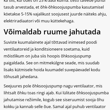
ka siis, kui õues on 25 kraadi külma. Eesti talvede puhul
tasub arvestada, et õhk-õhksoojuspumba kasutamisel
köetakse 5-15% vajalikust soojusest juurde näiteks ahju,
elektriradiaatori või muu küttekehaga.
Võimaldab ruume jahutada
Suviste kuumalainete ajal tõttavad inimesed poodi
ventilaatoreid ja konditsioneere soetama, kuid
mõistlikum on juba siis hoopis õhksoojuspump
paigaldada. See on mitmekülgne seade, mis suudab
lisaks kütmisele hoida kuumadel suvepäevadel kodu
tõhusalt jahedana.
Seejuures pole õhksoojuspump nagu ventilaator, mis
lihtsalt õhku toas ringi ajab. Kui lülitate õhksoojuspumba
jahutamise režiimile, kogub see siseruumist sooja õhu
kokku ja kannab selle õue. Samal ajal puhub ventilaator