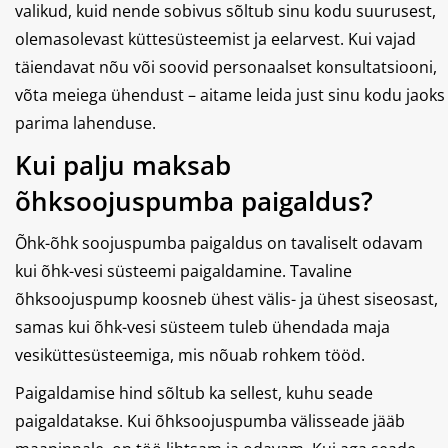
valikud, kuid nende sobivus sõltub sinu kodu suurusest,
olemasolevast küttesüsteemist ja eelarvest. Kui vajad
täiendavat nõu või soovid personaalset konsultatsiooni,
võta meiega ühendust – aitame leida just sinu kodu jaoks
parima lahenduse.
Kui palju maksab
õhksoojuspumba paigaldus?
Õhk-õhk soojuspumba paigaldus on tavaliselt odavam
kui õhk-vesi süsteemi paigaldamine. Tavaline
õhksoojuspump koosneb ühest välis- ja ühest siseosast,
samas kui õhk-vesi süsteem tuleb ühendada maja
vesiküttesüsteemiga, mis nõuab rohkem tööd.
Paigaldamise hind sõltub ka sellest, kuhu seade
paigaldatakse. Kui õhksoojuspumba välisseade jääb