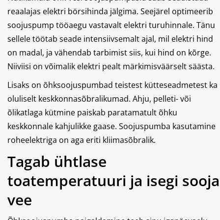
reaalajas elektri börsihinda jälgima. Seejärel optimeerib
soojuspump tööaegu vastavalt elektri turuhinnale. Tänu
sellele töötab seade intensiivsemalt ajal, mil elektri hind
on madal, ja vähendab tarbimist siis, kui hind on kõrge.
Niiviisi on võimalik elektri pealt märkimisväärselt säästa.
Lisaks on õhksoojuspumbad teistest kütteseadmetest ka
oluliselt keskkonnasõbralikumad. Ahju, pelleti- või
õlikatlaga kütmine paiskab paratamatult õhku
keskkonnale kahjulikke gaase. Soojuspumba kasutamine
roheelektriga on aga eriti kliimasõbralik.
Tagab ühtlase
toatemperatuuri ja isegi sooja
vee