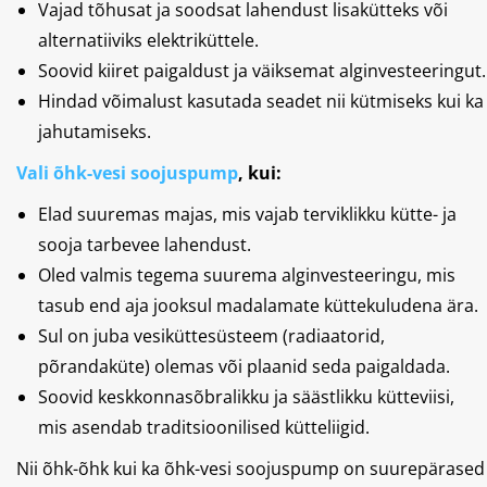
Vajad tõhusat ja soodsat lahendust lisakütteks või
alternatiiviks elektriküttele.
Soovid kiiret paigaldust ja väiksemat alginvesteeringut.
Hindad võimalust kasutada seadet nii kütmiseks kui ka
jahutamiseks.
Vali õhk-vesi soojuspump
, kui:
Elad suuremas majas, mis vajab terviklikku kütte- ja
sooja tarbevee lahendust.
Oled valmis tegema suurema alginvesteeringu, mis
tasub end aja jooksul madalamate küttekuludena ära.
Sul on juba vesiküttesüsteem (radiaatorid,
põrandaküte) olemas või plaanid seda paigaldada.
Soovid keskkonnasõbralikku ja säästlikku kütteviisi,
mis asendab traditsioonilised kütteliigid.
Nii õhk-õhk kui ka õhk-vesi soojuspump on suurepärased