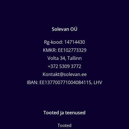
Solevan OÜ
Rg-kood: 14714430
KMKR: EE102773329
Volta 34, Tallinn
+372 5309 3772
Kontakt@solevan.ee
IBAN: EE137700771004084115, LHV
Tooted ja teenused
Tooted