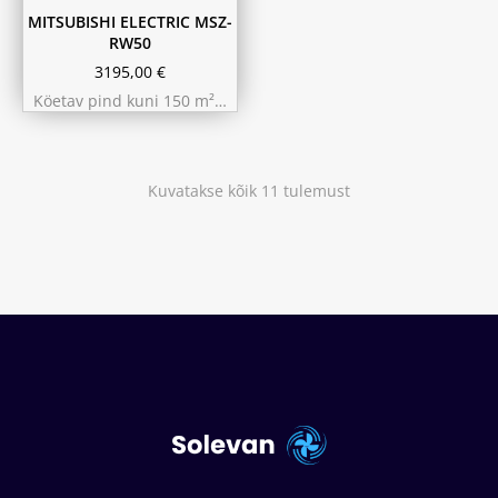
MITSUBISHI ELECTRIC MSZ-
RW50
3195,00
€
Köetav pind kuni 150 m²…
Kuvatakse kõik 11 tulemust