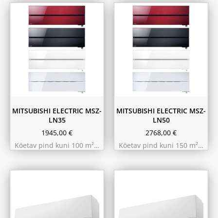
Must
Pärlvalge
Must
Pärlvalge
Punane
Valge
Punane
Valge
MITSUBISHI ELECTRIC MSZ-
MITSUBISHI ELECTRIC MSZ-
LN35
LN50
1945,00
€
2768,00
€
Köetav pind kuni 100 m²…
Köetav pind kuni 150 m²…