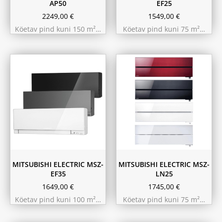
AP50
EF25
2249,00
€
1549,00
€
Köetav pind kuni 150 m²…
Köetav pind kuni 75 m²…
Hall
Must
Must
Pärlvalge
Valge
Punane
Valge
MITSUBISHI ELECTRIC MSZ-
MITSUBISHI ELECTRIC MSZ-
EF35
LN25
1649,00
€
1745,00
€
Köetav pind kuni 100 m²…
Köetav pind kuni 75 m²…