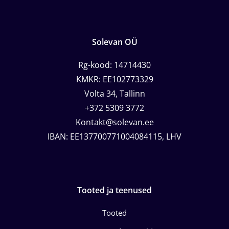
Solevan OÜ
Rg-kood: 14714430
KMKR: EE102773329
Volta 34, Tallinn
+372 5309 3772
Kontakt@solevan.ee
IBAN: EE137700771004084115, LHV
Tooted ja teenused
Tooted