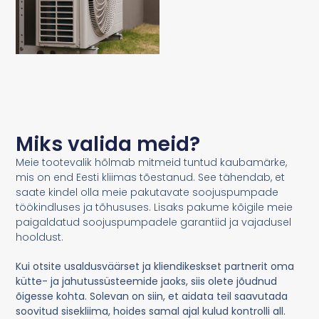
Miks valida meid?
Meie tootevalik hõlmab mitmeid tuntud kaubamärke,
mis on end Eesti kliimas tõestanud. See tähendab, et
saate kindel olla meie pakutavate soojuspumpade
töökindluses ja tõhususes. Lisaks pakume kõigile meie
paigaldatud soojuspumpadele garantiid ja vajadusel
hooldust.
Kui otsite usaldusväärset ja kliendikeskset partnerit oma
kütte- ja jahutussüsteemide jaoks, siis olete jõudnud
õigesse kohta. Solevan on siin, et aidata teil saavutada
soovitud sisekliima, hoides samal ajal kulud kontrolli all.