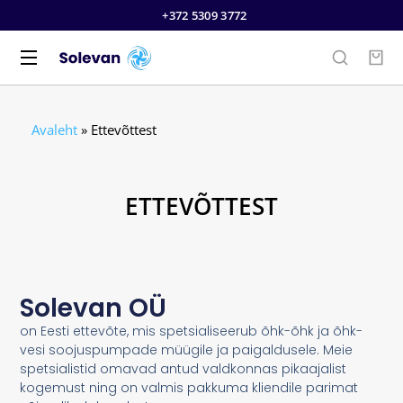
+372 5309 3772
Avaleht
»
Ettevõttest
ETTEVÕTTEST
Solevan OÜ
on Eesti ettevõte, mis spetsialiseerub õhk-õhk ja õhk-
vesi soojuspumpade müügile ja paigaldusele. Meie
spetsialistid omavad antud valdkonnas pikaajalist
kogemust ning on valmis pakkuma kliendile parimat