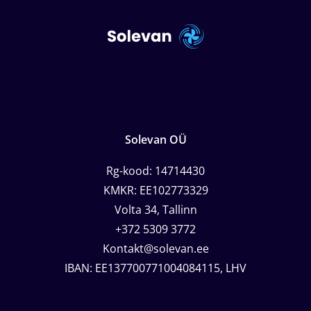
Solevan OÜ
Rg-kood: 14714430
KMKR: EE102773329
Volta 34, Tallinn
+372 5309 3772
Kontakt@solevan.ee
IBAN: EE137700771004084115, LHV