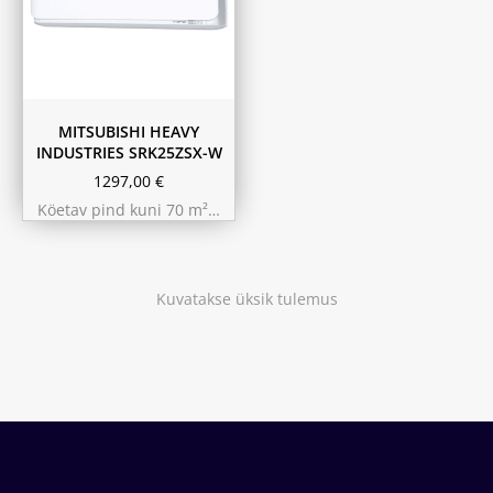
MITSUBISHI HEAVY
INDUSTRIES SRK25ZSX-W
1297,00
€
Köetav pind kuni 70 m²…
Kuvatakse üksik tulemus