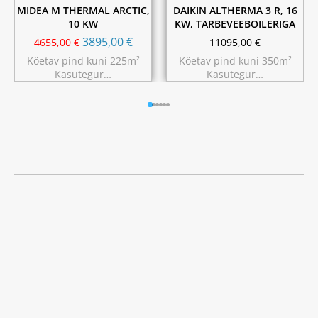
MIDEA M THERMAL ARCTIC,
DAIKIN ALTHERMA 3 R, 16
10 KW
KW, TARBEVEEBOILERIGA
3895,00
€
4655,00
€
11095,00
€
Köetav pind kuni 225m²
Köetav pind kuni 350m²
Kasutegur…
Kasutegur…