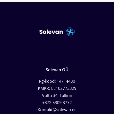
Solevan OÜ
Rg-kood: 14714430
KMKR: EE102773329
Volta 34, Tallinn
+372 5309 3772
Kontakt@solevan.ee