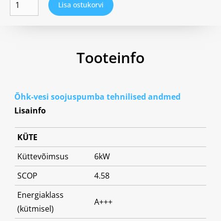
Lisa ostukorvi
Tooteinfo
Õhk-vesi soojuspumba tehnilised andmed
Lisainfo
KÜTE
Küttevõimsus
6kW
SCOP
4.58
Energiaklass
A+++
(kütmisel)