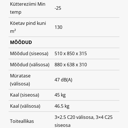
Küttereziimi Min
-25
temp
Köetav pind kuni
130
m²
MÕÕDUD
Mõõdud (siseosa)
510 x 850 x 315
Mõõdud (välisosa)
880 x 638 x 310
Müratase
47 dB(A)
(välisosa)
Kaal (siseosa)
45 kg
Kaal (välisosa)
46.5 kg
3×2.5 C20 välisosa, 3×4 C25
Toiteallikas
siseosa