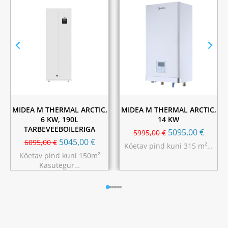
MIDEA M THERMAL ARCTIC,
MIDEA M THERMAL ARCTIC,
6 KW, 190L
14 KW
TARBEVEEBOILERIGA
5095,00
€
5995,00
€
5045,00
€
6095,00
€
Köetav pind kuni 315 m²…
Köetav pind kuni 150m²
Kasutegur…