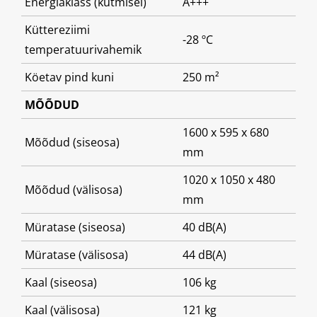
Energiaklass (kütmisel)
A+++
Küttereziimi
-28 ºC
temperatuurivahemik
Köetav pind kuni
250 m²
MÕÕDUD
1600 x 595 x 680
Mõõdud (siseosa)
mm
1020 x 1050 x 480
Mõõdud (välisosa)
mm
Müratase (siseosa)
40 dB(A)
Müratase (välisosa)
44 dB(A)
Kaal (siseosa)
106 kg
Kaal (välisosa)
121 kg