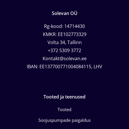
Solevan OÜ
Rg-kood: 14714430
KMKR: EE102773329
Volta 34, Tallinn
+372 5309 3772
Kontakt@solevan.ee
IBAN: EE137700771004084115, LHV
Tooted ja teenused
Tooted
Soojuspumpade paigaldus