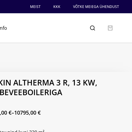
MEIST
KKK
VÕTKE MEIEGA ÜHENDUST
info
KIN ALTHERMA 3 R, 13 KW,
BEVEEBOILERIGA
,00
€
–
10795,00
€