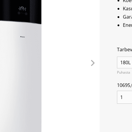
Köe
Kas
Gar
Ene
Tarbev
Puhasta
10695