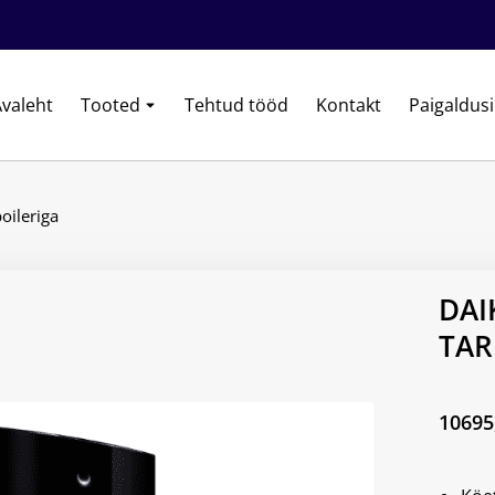
valeht
Tooted
Tehtud tööd
Kontakt
Paigaldus
oileriga
DAI
TAR
10695