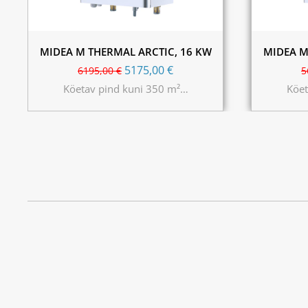
MIDEA M THERMAL ARCTIC, 16 KW
MIDEA M
5175,00
€
6195,00
€
5
Köetav pind kuni 350 m²…
Köet