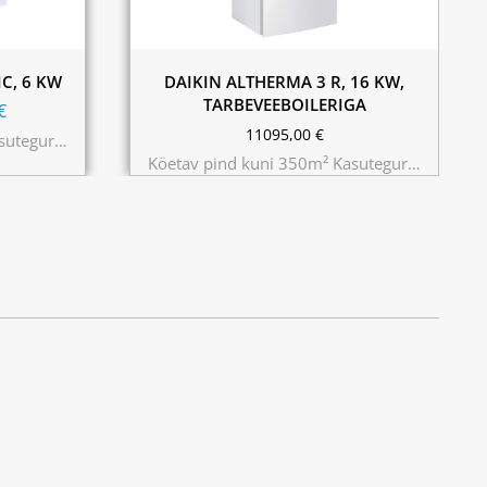
180L
230L
C, 6 KW
DAIKIN ALTHERMA 3 R, 16 KW,
TARBEVEEBOILERIGA
€
11095,00
€
asutegur…
Köetav pind kuni 350m² Kasutegur…