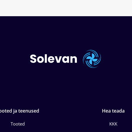
ooted ja teenused
Hea teada
Tooted
KKK