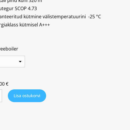
tav pind kuni 320 m²
utegur SCOP 4.73
anteeritud kütmine välistemperatuurini
-25 °C
rgiaklass kütmisel A+++
eeboiler
,00
€
Lisa ostukorvi