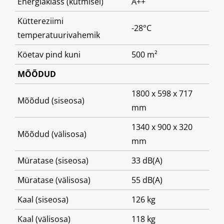
Energiaklass (kütmisel)
A++
Küttereziimi
-28°C
temperatuurivahemik
Köetav pind kuni
500
m²
MÕÕDUD
1800 x 598 x 717
Mõõdud (siseosa)
mm
1340 x 900 x 320
Mõõdud (välisosa)
mm
Müratase (siseosa)
33 dB(A)
Müratase (välisosa)
55 dB(A)
Kaal (siseosa)
126 kg
Kaal (välisosa)
118 kg