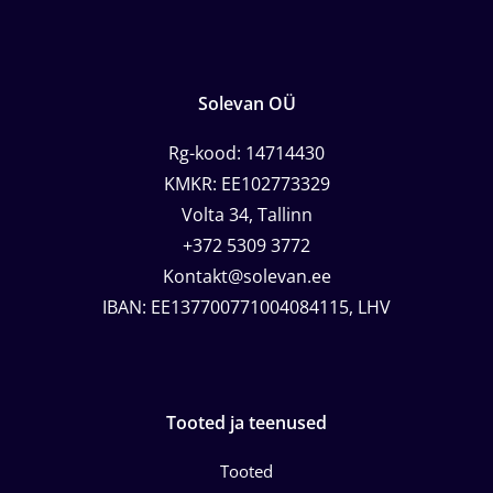
Solevan OÜ
Rg-kood: 14714430
KMKR: EE102773329
Volta 34, Tallinn
+372 5309 3772
Kontakt@solevan.ee
IBAN: EE137700771004084115, LHV
Tooted ja teenused
Tooted