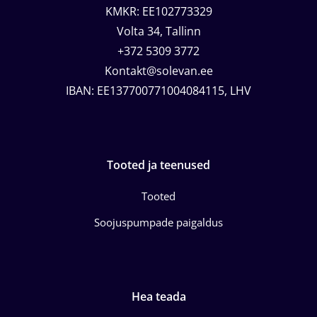
KMKR: EE102773329
Volta 34, Tallinn
+372 5309 3772
Kontakt@solevan.ee
IBAN: EE137700771004084115, LHV
Tooted ja teenused
Tooted
Soojuspumpade paigaldus
Hea teada