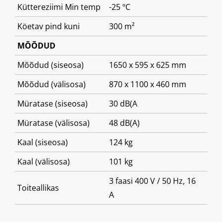
Küttereziimi Min temp
-25 ºC
Köetav pind kuni
300 m²
MÕÕDUD
Mõõdud (siseosa)
1650 x 595 x 625 mm
Mõõdud (välisosa)
870 x 1100 x 460 mm
Müratase (siseosa)
30 dB(A
Müratase (välisosa)
48 dB(A)
Kaal (siseosa)
124 kg
Kaal (välisosa)
101 kg
3 faasi 400 V / 50 Hz, 16
Toiteallikas
A