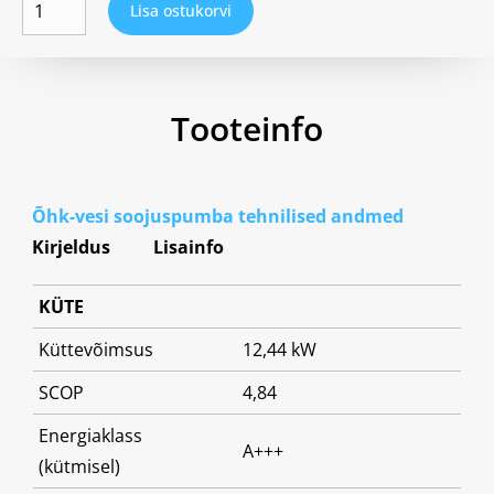
Lisa ostukorvi
Tooteinfo
Õhk-vesi soojuspumba tehnilised andmed
Kirjeldus
Lisainfo
KÜTE
Küttevõimsus
12,44 kW
SCOP
4,84
Energiaklass
A+++
(kütmisel)