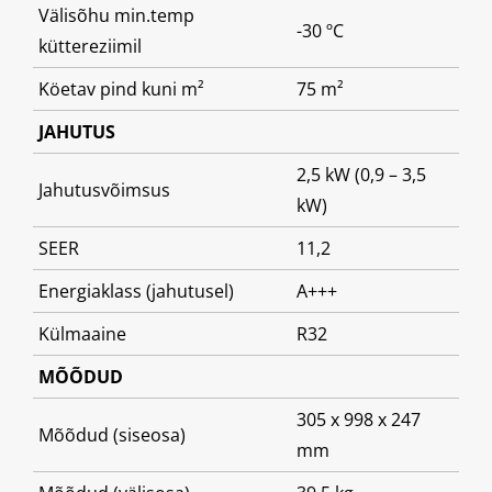
Välisõhu min.temp
-30 ºC
küttereziimil
Köetav pind kuni m²
75 m²
JAHUTUS
2,5 kW (0,9 – 3,5
Jahutusvõimsus
kW)
SEER
11,2
Energiaklass (jahutusel)
A+++
Külmaaine
R32
MÕÕDUD
305 x 998 x 247
Mõõdud (siseosa)
mm