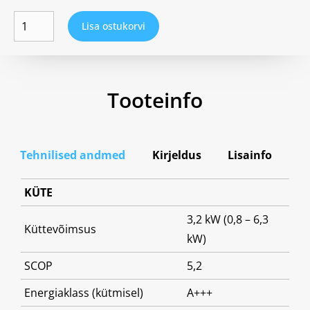
Lisa ostukorvi
Tooteinfo
Tehnilised andmed
Kirjeldus
Lisainfo
KÜTE
3,2 kW (0,8 – 6,3
Küttevõimsus
kW)
SCOP
5,2
Energiaklass (kütmisel)
A+++