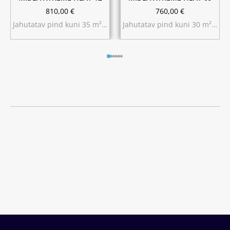
810,00
€
760,00
€
Jahutatav pind kuni 35 m²…
Jahutatav pind kuni 30 m²…