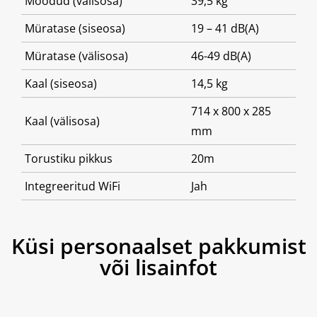
Mõõdud (välisosa)
39,5 kg
Müratase (siseosa)
19 – 41 dB(A)
Müratase (välisosa)
46-49 dB(A)
Kaal (siseosa)
14,5 kg
714 x 800 x 285
Kaal (välisosa)
mm
Torustiku pikkus
20m
Integreeritud WiFi
Jah
Küsi personaalset pakkumist
või lisainfot