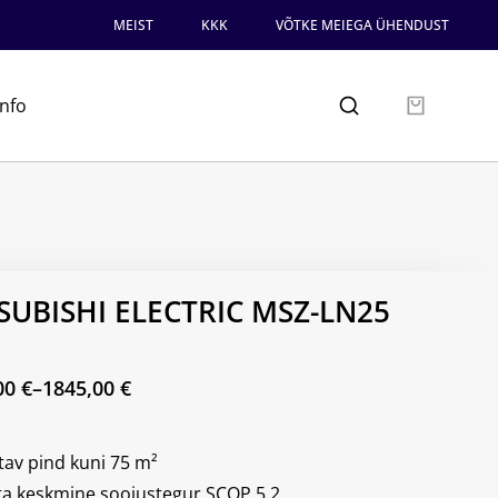
MEIST
KKK
VÕTKE MEIEGA ÜHENDUST
info
SUBISHI ELECTRIC MSZ-LN25
00
€
–
1845,00
€
tav pind kuni 75
m²
ta keskmine soojustegur SCOP 5.2