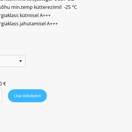
isõhu min.temp küttereziimil -25
°C
rgiaklass kütmisel A+++
rgiaklass jahutamisel A+++
00
€
Lisa ostukorvi