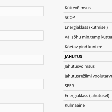
Küttevõimsus
SCOP
Energiaklass (kütmisel)
Välisõhu min.temp kütter
Köetav pind kuni m²
JAHUTUS
Jahutusvõimsus
Jahutusrežiimi voolutarv
SEER
Energiaklass (jahutusel)
Külmaaine