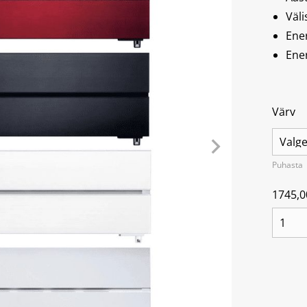
Väl
Ene
Ene
Värv
Puhasta
1745,