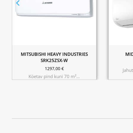
MITSUBISHI HEAVY INDUSTRIES
MID
SRK25ZSX-W
1297,00
€
Jahu
Köetav pind kuni 70 m²…