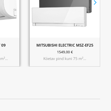
Hall
Must
Valge
 09
MITSUBISHI ELECTRIC MSZ-EF25
1549,00
€
0 m²…
Köetav pind kuni 75 m²…