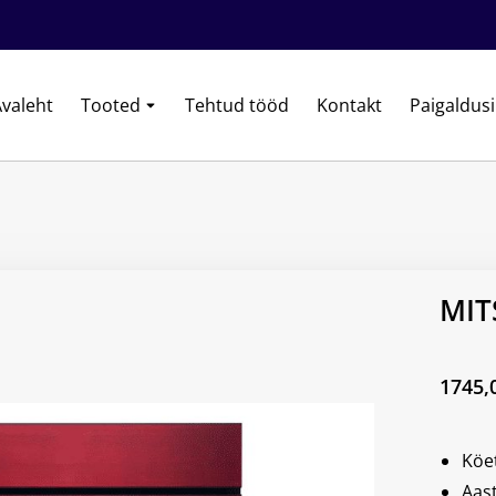
valeht
Tooted
Tehtud tööd
Kontakt
Paigaldus
MIT
1745,
Köe
Aas