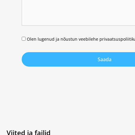
Olen lugenud ja nõustun veebilehe privaatsuspoliiti
Saada
Viited ja failid