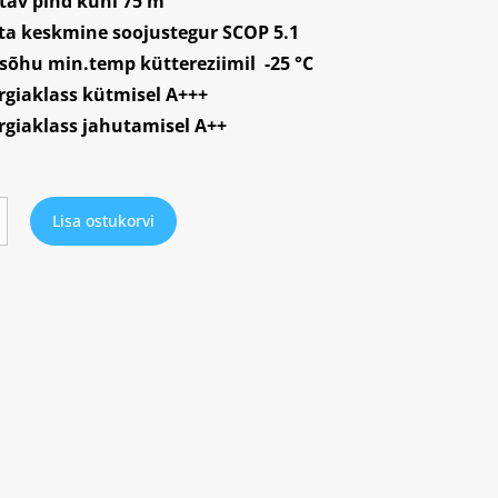
tav pind kuni 75 m²
ta keskmine soojustegur SCOP 5.1
isõhu min.temp küttereziimil -25 °C
rgiaklass kütmisel A+++
rgiaklass jahutamisel A++
Lisa ostukorvi