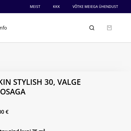
MEIST
KKK
VÕTKE MEIEGA ÜHENDUST
info
KIN STYLISH 30, VALGE
EOSAGA
00
€