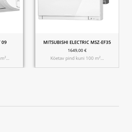
Hall
Must
Valge
 09
MITSUBISHI ELECTRIC MSZ-EF35
1649,00
€
0 m²…
Köetav pind kuni 100 m²…