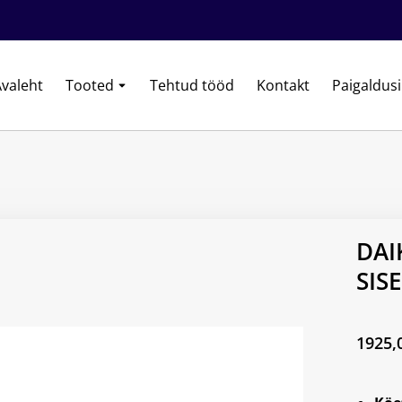
valeht
Tooted
Tehtud tööd
Kontakt
Paigaldus
DAI
SIS
1925,