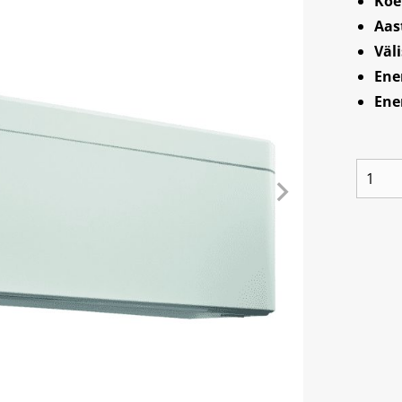
Köe
Aas
Väl
Ene
Ene