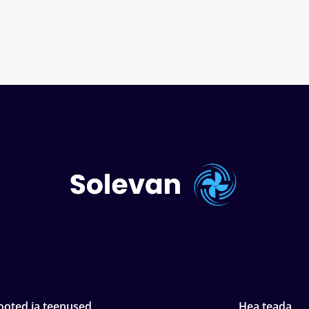
ooted ja teenused
Hea teada