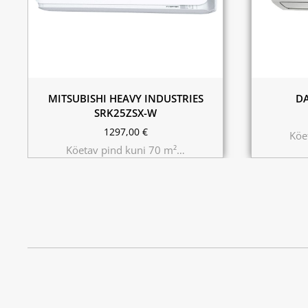
MITSUBISHI HEAVY INDUSTRIES
D
SRK25ZSX-W
1297,00
€
Köe
Köetav pind kuni 70 m²…