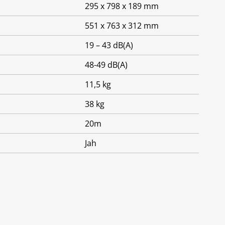
295 x 798 x 189 mm
551 x 763 x 312 mm
19 – 43 dB(A)
48-49 dB(A)
11,5 kg
38 kg
20m
Jah