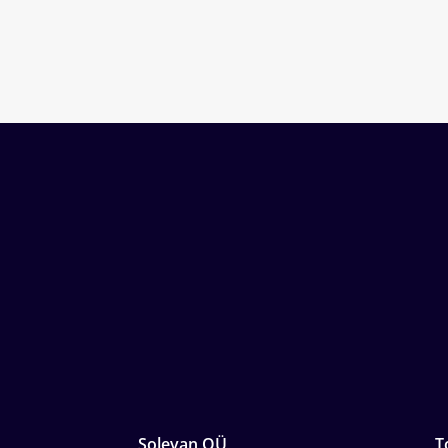
Solevan OÜ
T