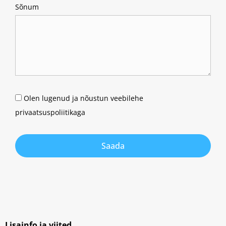
Sõnum
Olen lugenud ja nõustun veebilehe
privaatsuspoliitikaga
Saada
Lisainfo ja viited