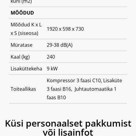
kuni (m2)
MÕÕDUD
Mõõdud K x L
1920 x 598 x 730
x S (siseosa)
Müratase
29-38 dB(A)
Kaal (kg)
240
Lisaküttekeha
9 kW
Kompressor 3 faasi C10, Lisaküte
Toiteallikas
3 faasi B16, Juhtautomaatika 1
faas B10
Küsi personaalset pakkumist
või lisainfot