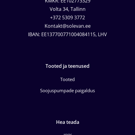
KMKR: EE102773329
Volta 34, Tallinn
+372 5309 3772
Kontakt@solevan.ee
IBAN: EE137700771004084115, LHV
Tooted ja teenused
Tooted
Soojuspumpade paigaldus
Hea teada