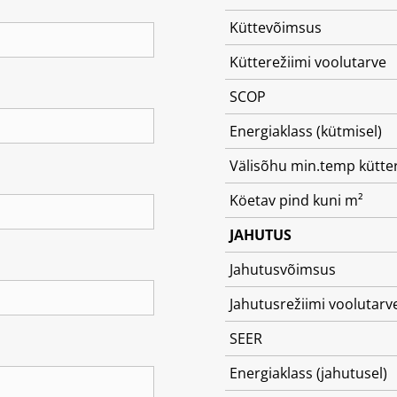
Küttevõimsus
Kütterežiimi voolutarve
SCOP
Energiaklass (kütmisel)
Välisõhu min.temp kütter
Köetav pind kuni m²
JAHUTUS
Jahutusvõimsus
Jahutusrežiimi voolutarv
SEER
Energiaklass (jahutusel)