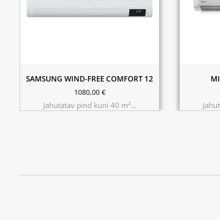
SAMSUNG WIND-FREE COMFORT 12
MI
1080,00
€
Jahutatav pind kuni 40 m²…
Jahu