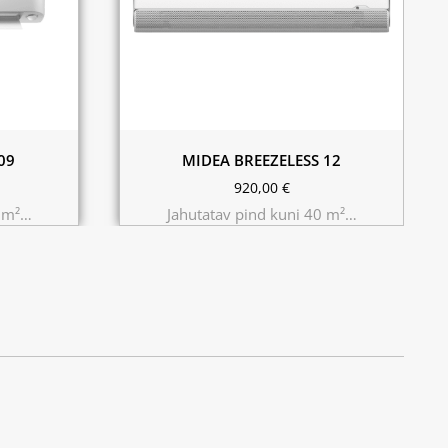
09
MIDEA BREEZELESS 12
920,00
€
0 m²…
Jahutatav pind kuni 40 m²…