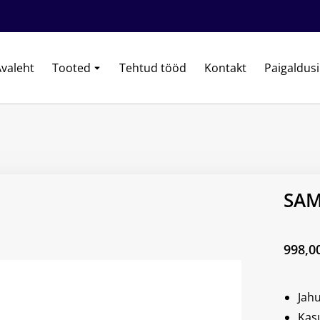
valeht
Tooted
Tehtud tööd
Kontakt
Paigaldus
SAM
998,0
Jah
Kas