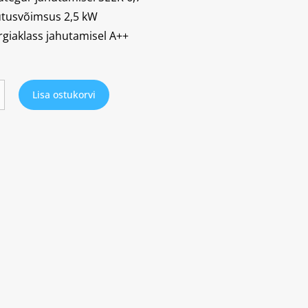
utusvõimsus 2,5 kW
rgiaklass jahutamisel A++
Lisa ostukorvi