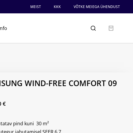
MEIST
KKK
VÕTKE MEIEGA ÜHENDUST
info
SUNG WIND-FREE COMFORT 09
0
€
utatav pind kuni 30 m²
utegur jahutamisel SEER 6,7