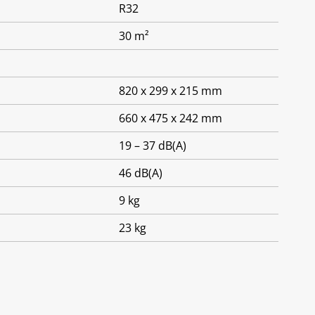
R32
30
m²
820 x 299 x 215 mm
660 x 475 x 242 mm
19 – 37 dB(A)
46 dB(A)
9 kg
23 kg