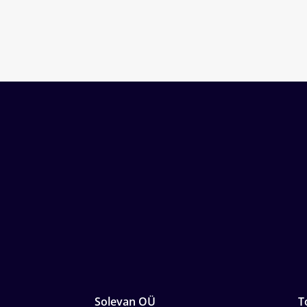
Solevan OÜ
T