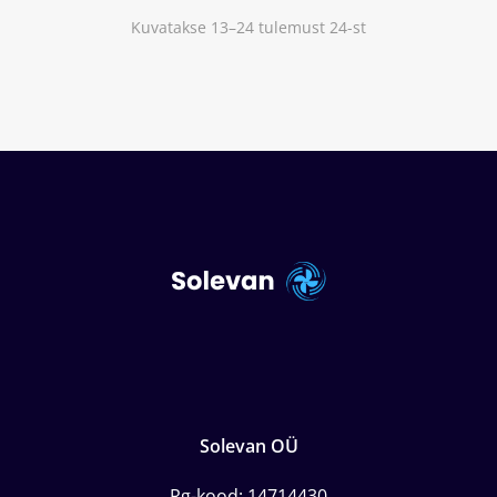
Kuvatakse 13–24 tulemust 24-st
Solevan OÜ
Rg-kood: 14714430