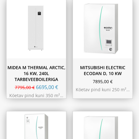
MIDEA M THERMAL ARCTIC,
MITSUBISHI ELECTRIC
16 KW, 240L
ECODAN D, 10 KW
TARBEVEEBOILERIGA
7895,00
€
6695,00
€
7795,00
€
Köetav pind kuni 250 m²…
Köetav pind kuni 350 m²…