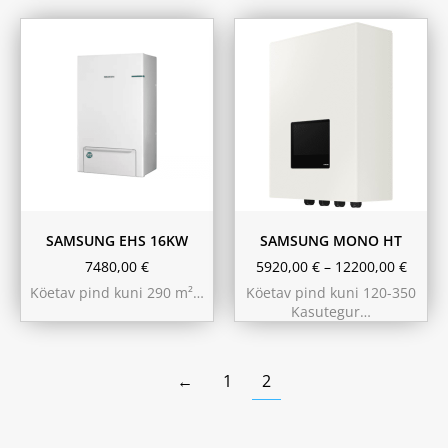
8 kW
12 kW
14 kW
Ilma integ.
boilerita
200L
SAMSUNG EHS 16KW
SAMSUNG MONO HT
7480,00
€
5920,00
€
–
12200,00
€
Köetav pind kuni 290 m²…
Köetav pind kuni 120-350
Kasutegur…
←
1
2