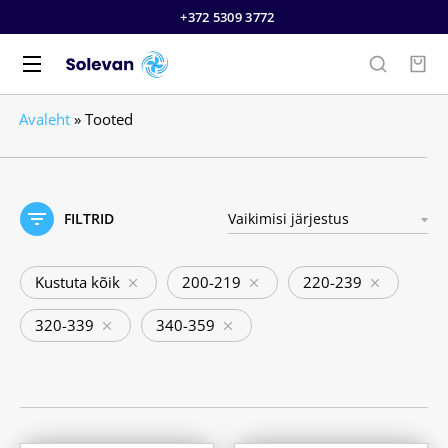
+372 5309 3772
Avaleht
»
Tooted
FILTRID
Kustuta kõik
200-219
220-239
320-339
340-359