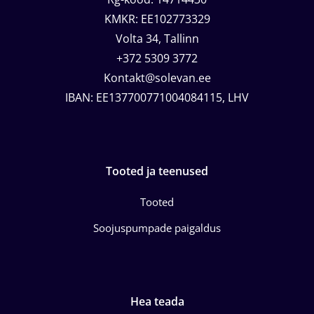
KMKR: EE102773329
Volta 34, Tallinn
+372 5309 3772
Kontakt@solevan.ee
IBAN: EE137700771004084115, LHV
Tooted ja teenused
Tooted
Soojuspumpade paigaldus
Hea teada