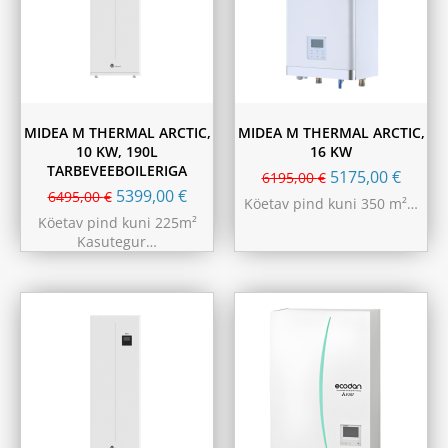
MIDEA M THERMAL ARCTIC,
MIDEA M THERMAL ARCTIC,
10 KW, 190L
16 KW
TARBEVEEBOILERIGA
5175,00
€
6195,00
€
5399,00
€
6495,00
€
Köetav pind kuni 350 m²…
Köetav pind kuni 225m²
Kasutegur…