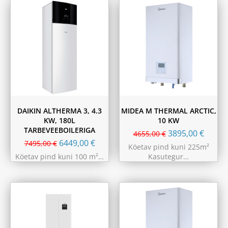
DAIKIN ALTHERMA 3, 4.3
MIDEA M THERMAL ARCTIC,
KW, 180L
10 KW
TARBEVEEBOILERIGA
3895,00
€
4655,00
€
6449,00
€
7495,00
€
Köetav pind kuni 225m²
Köetav pind kuni 100 m²…
Kasutegur…