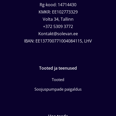
Rg-kood: 14714430
KMKR: EE102773329
Volta 34, Tallinn
+372 5309 3772
Kontakt@solevan.ee
IBAN: EE137700771004084115, LHV
Tooted ja teenused
Tooted
Soojuspumpade paigaldus