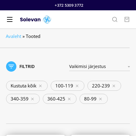
+372 5309 3772
Avaleht
»
Tooted
FILTRID
Kustuta kõik
100-119
220-239
340-359
360-425
80-99