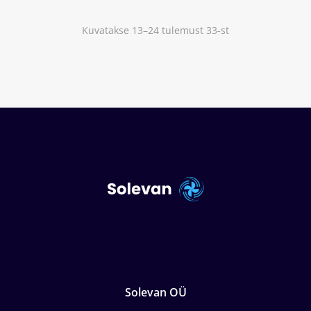
Kuvatakse 13–24 tulemust 33-st
Solevan OÜ