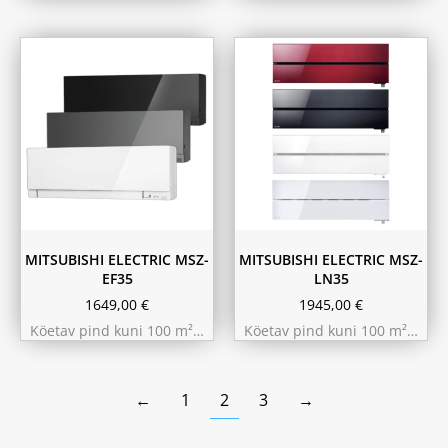
Hall
Must
Must
Pärlvalge
Valge
Punane
Valge
MITSUBISHI ELECTRIC MSZ-
MITSUBISHI ELECTRIC MSZ-
EF35
LN35
1649,00
€
1945,00
€
Köetav pind kuni 100 m²…
Köetav pind kuni 100 m²…
←
1
2
3
→