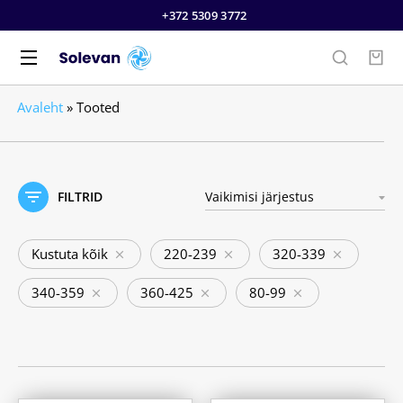
+372 5309 3772
Avaleht
»
Tooted
FILTRID
Kustuta kõik
220-239
320-339
340-359
360-425
80-99