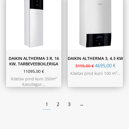
180L
230L
DAIKIN ALTHERMA 3 R, 16
DAIKIN ALTHERMA 3, 4.3 KW
KW, TARBEVEEBOILERIGA
4695,00
€
5195,00
€
11095,00
€
Köetav pind kuni 100 m²…
Köetav pind kuni 350m²
Kasutegur…
1
2
3
→