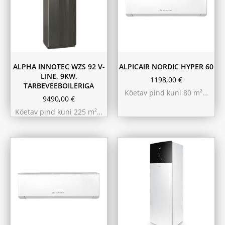
ALPHA INNOTEC WZS 92 V-
ALPICAIR NORDIC HYPER 60
LINE, 9KW,
1198,00
€
TARBEVEEBOILERIGA
Köetav pind kuni 80 m²…
9490,00
€
Köetav pind kuni 225 m²…