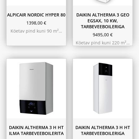
ALPICAIR NORDIC HYPER 80
DAIKIN ALTHERMA 3 GEO
EGSAX, 10 KW,
1398,00
€
TARBEVEEBOILERIGA
Köetav pind kuni 90 m²…
9495,00
€
Köetav pind kuni 220 m²…
9.75 kW 220m²
11.6 kW 300m²
10.44 kW 260m²
10.44 kW 260m²
11.6 kW 300m²
9.75 kW 220m²
180L
230L
DAIKIN ALTHERMA 3 H HT
DAIKIN ALTHERMA 3 H HT
ILMA TARBEVEEBOILERITA
TARBEVEEBOILERIGA