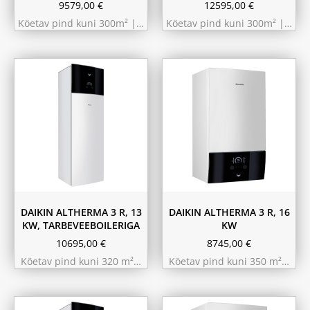
9579,00
€
12595,00
€
Köetav pind kuni 300m² |…
Köetav pind kuni 300m² |…
180L
230L
DAIKIN ALTHERMA 3 R, 13
DAIKIN ALTHERMA 3 R, 16
KW, TARBEVEEBOILERIGA
KW
10695,00
€
8745,00
€
Köetav pind kuni 320 m²…
Köetav pind kuni 350 m²…