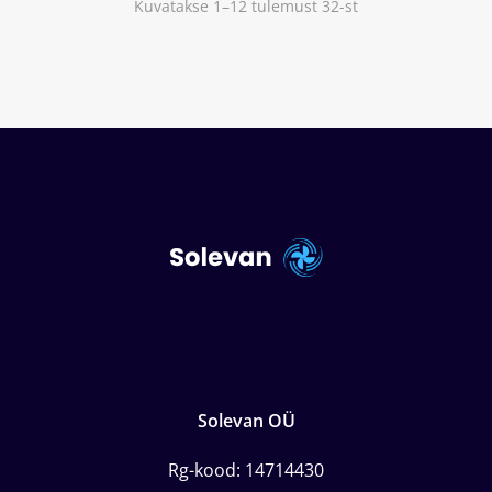
Kuvatakse 1–12 tulemust 32-st
Solevan OÜ
Rg-kood: 14714430