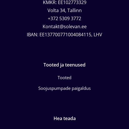
KMKR: EE102773329
Volta 34, Tallinn
+372 5309 3772
Kontakt@solevan.ee
IBAN: EE137700771004084115, LHV
Tooted ja teenused
Tooted
Soojuspumpade paigaldus
Hea teada