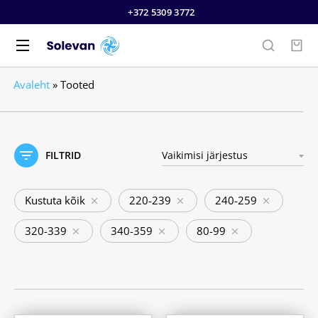
+372 5309 3772
Avaleht
»
Tooted
FILTRID
Kustuta kõik
220-239
240-259
320-339
340-359
80-99