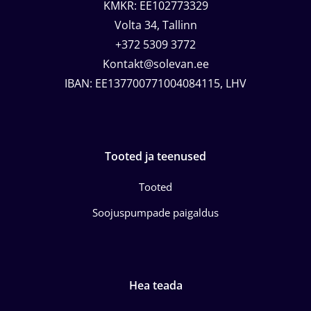
KMKR: EE102773329
Volta 34, Tallinn
+372 5309 3772
Kontakt@solevan.ee
IBAN: EE137700771004084115, LHV
Tooted ja teenused
Tooted
Soojuspumpade paigaldus
Hea teada