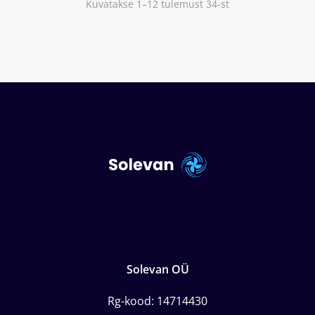
Kuvatakse 1–12 tulemust 34-st
Solevan OÜ
Rg-kood: 14714430