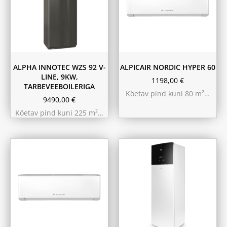
ALPHA INNOTEC WZS 92 V-
ALPICAIR NORDIC HYPER 60
LINE, 9KW,
1198,00
€
TARBEVEEBOILERIGA
Köetav pind kuni 80 m²…
9490,00
€
Köetav pind kuni 225 m²…