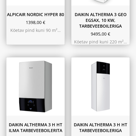
ALPICAIR NORDIC HYPER 80
DAIKIN ALTHERMA 3 GEO
EGSAX, 10 KW,
1398,00
€
TARBEVEEBOILERIGA
Köetav pind kuni 90 m²…
9495,00
€
Köetav pind kuni 220 m²…
9.75 kW 220m²
11.6 kW 300m²
10.44 kW 260m²
10.44 kW 260m²
11.6 kW 300m²
9.75 kW 220m²
180L
230L
DAIKIN ALTHERMA 3 H HT
DAIKIN ALTHERMA 3 H HT
ILMA TARBEVEEBOILERITA
TARBEVEEBOILERIGA