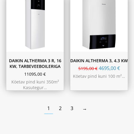
180L
230L
DAIKIN ALTHERMA 3 R, 16
DAIKIN ALTHERMA 3, 4.3 KW
KW, TARBEVEEBOILERIGA
4695,00
€
5195,00
€
11095,00
€
Köetav pind kuni 100 m²…
Köetav pind kuni 350m²
Kasutegur…
1
2
3
→