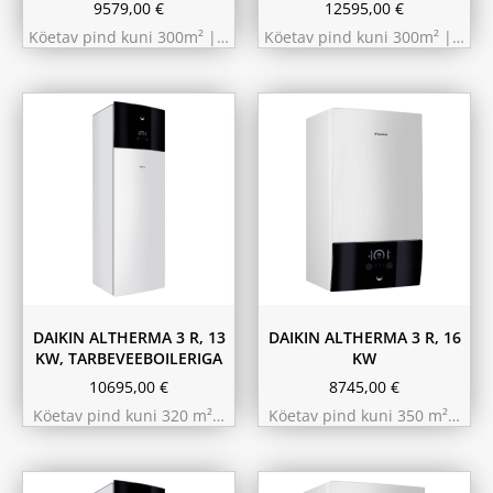
9579,00
€
12595,00
€
Köetav pind kuni 300m² |…
Köetav pind kuni 300m² |…
180L
230L
DAIKIN ALTHERMA 3 R, 13
DAIKIN ALTHERMA 3 R, 16
KW, TARBEVEEBOILERIGA
KW
10695,00
€
8745,00
€
Köetav pind kuni 320 m²…
Köetav pind kuni 350 m²…