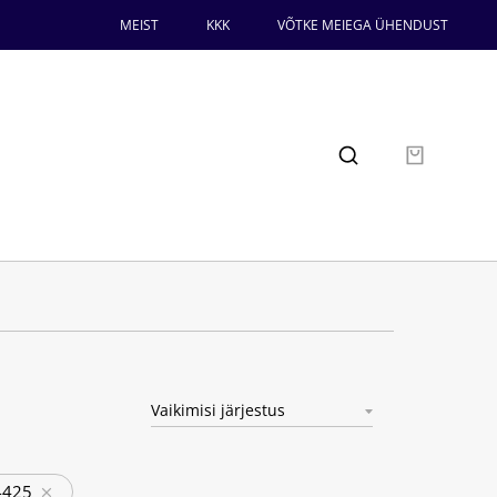
MEIST
KKK
VÕTKE MEIEGA ÜHENDUST
-425