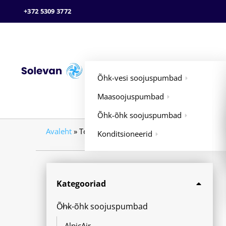
+372 5309 3772
Õhk-vesi soojuspumbad
Maasoojuspumbad
Õhk-õhk soojuspumbad
Avaleht
»
Tooted
Konditsioneerid
Kategooriad
Õhk-õhk soojuspumbad
AlpicAir