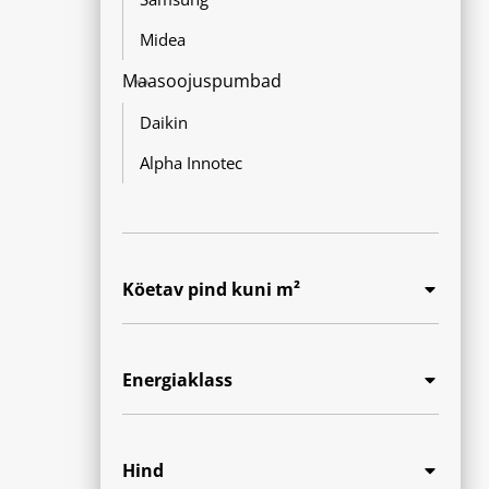
Midea
Maasoojuspumbad
Daikin
Alpha Innotec
Köetav pind kuni m²
Energiaklass
Hind