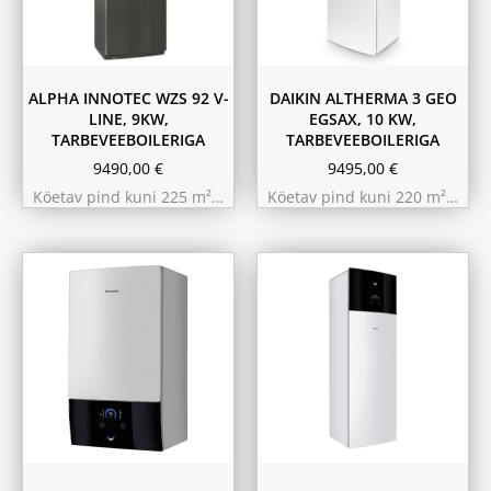
ALPHA INNOTEC WZS 92 V-
DAIKIN ALTHERMA 3 GEO
LINE, 9KW,
EGSAX, 10 KW,
TARBEVEEBOILERIGA
TARBEVEEBOILERIGA
9490,00
€
9495,00
€
Köetav pind kuni 225 m²…
Köetav pind kuni 220 m²…
9.75 kW 220m²
11.6 kW 300m²
10.44 kW 260m²
10.44 kW 260m²
11.6 kW 300m²
9.75 kW 220m²
180L
230L