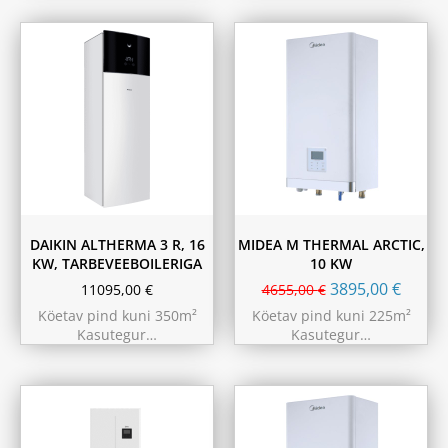
180L
230L
DAIKIN ALTHERMA 3 R, 16
MIDEA M THERMAL ARCTIC,
KW, TARBEVEEBOILERIGA
10 KW
3895,00
€
11095,00
€
4655,00
€
Köetav pind kuni 350m²
Köetav pind kuni 225m²
Kasutegur…
Kasutegur…