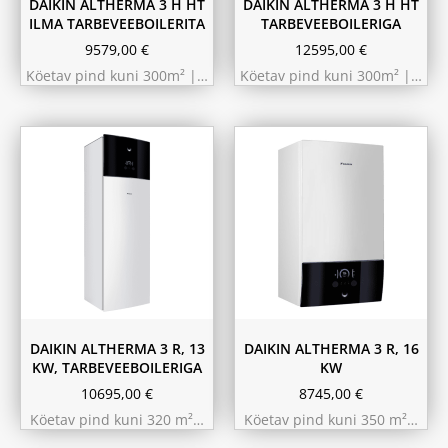
DAIKIN ALTHERMA 3 H HT
DAIKIN ALTHERMA 3 H HT
ILMA TARBEVEEBOILERITA
TARBEVEEBOILERIGA
9579,00
€
12595,00
€
Köetav pind kuni 300m² |…
Köetav pind kuni 300m² |…
180L
230L
DAIKIN ALTHERMA 3 R, 13
DAIKIN ALTHERMA 3 R, 16
KW, TARBEVEEBOILERIGA
KW
10695,00
€
8745,00
€
Köetav pind kuni 320 m²…
Köetav pind kuni 350 m²…