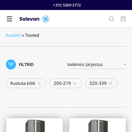
+372 5309 3772
Avaleht
»
Tooted
FILTRID
Kustuta kõik
200-219
320-339