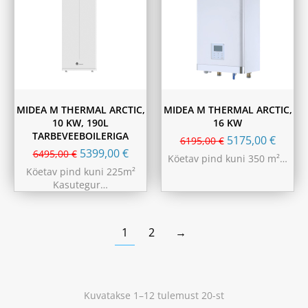
MIDEA M THERMAL ARCTIC,
MIDEA M THERMAL ARCTIC,
10 KW, 190L
16 KW
TARBEVEEBOILERIGA
5175,00
€
6195,00
€
5399,00
€
6495,00
€
Köetav pind kuni 350 m²…
Köetav pind kuni 225m²
Kasutegur…
1
2
→
Kuvatakse 1–12 tulemust 20-st