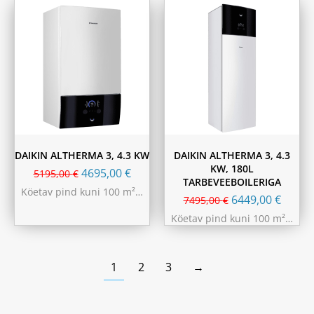
DAIKIN ALTHERMA 3, 4.3 KW
DAIKIN ALTHERMA 3, 4.3
KW, 180L
4695,00
€
5195,00
€
TARBEVEEBOILERIGA
Köetav pind kuni 100 m²…
6449,00
€
7495,00
€
Köetav pind kuni 100 m²…
1
2
3
→