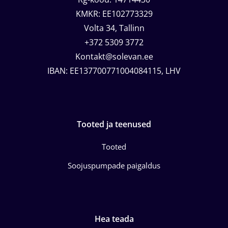
KMKR: EE102773329
Volta 34, Tallinn
+372 5309 3772
Kontakt@solevan.ee
IBAN: EE137700771004084115, LHV
Tooted ja teenused
Tooted
Soojuspumpade paigaldus
Hea teada