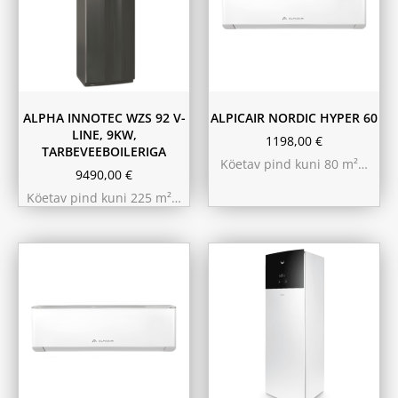
ALPHA INNOTEC WZS 92 V-
ALPICAIR NORDIC HYPER 60
LINE, 9KW,
1198,00
€
TARBEVEEBOILERIGA
Köetav pind kuni 80 m²…
9490,00
€
Köetav pind kuni 225 m²…