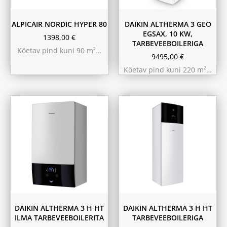
ALPICAIR NORDIC HYPER 80
DAIKIN ALTHERMA 3 GEO
EGSAX, 10 KW,
1398,00
€
TARBEVEEBOILERIGA
Köetav pind kuni 90 m²…
9495,00
€
Köetav pind kuni 220 m²…
9.75 kW 220m²
11.6 kW 300m²
10.44 kW 260m²
10.44 kW 260m²
11.6 kW 300m²
9.75 kW 220m²
180L
230L
DAIKIN ALTHERMA 3 H HT
DAIKIN ALTHERMA 3 H HT
ILMA TARBEVEEBOILERITA
TARBEVEEBOILERIGA