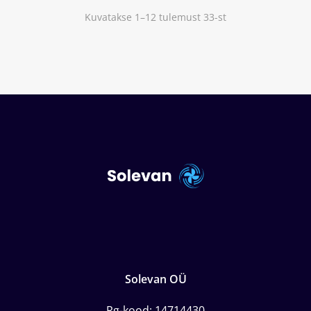
Kuvatakse 1–12 tulemust 33-st
Solevan OÜ
Rg-kood: 14714430