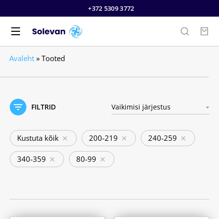
+372 5309 3772
Avaleht
»
Tooted
FILTRID
Kustuta kõik
200-219
240-259
340-359
80-99