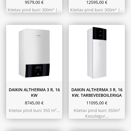
9579,00
€
12595,00
€
Köetav pind kuni 300m² |…
Köetav pind kuni 300m² |…
180L
230L
DAIKIN ALTHERMA 3 R, 16
DAIKIN ALTHERMA 3 R, 16
KW
KW, TARBEVEEBOILERIGA
8745,00
€
11095,00
€
Köetav pind kuni 350 m²…
Köetav pind kuni 350m²
Kasutegur…