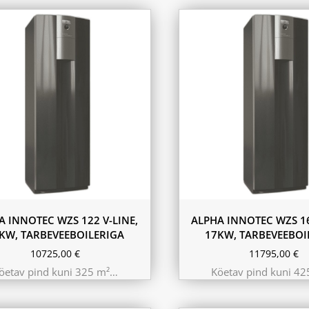
A INNOTEC WZS 122 V-LINE,
ALPHA INNOTEC WZS 16
KW, TARBEVEEBOILERIGA
17KW, TARBEVEEBOI
10725,00
€
11795,00
€
öetav pind kuni 325 m²…
Köetav pind kuni 4