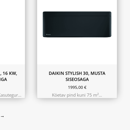
, 16 KW,
DAIKIN STYLISH 30, MUSTA
IGA
SISEOSAGA
1995,00
€
Kasutegur…
Köetav pind kuni 75 m²…
→