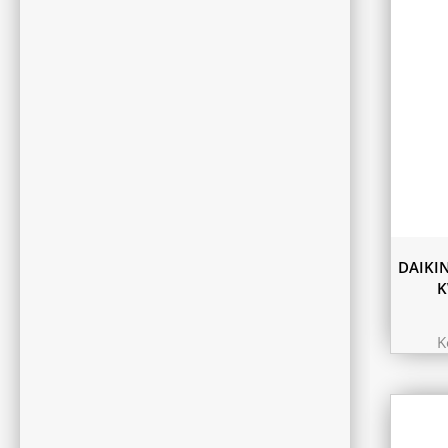
DAIKI
K
K