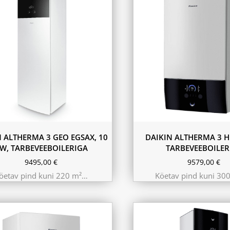
11.6 kW 300m²
10.44 kW 260m²
9.75 kW 220m²
N ALTHERMA 3 GEO EGSAX, 10
DAIKIN ALTHERMA 3 H
W, TARBEVEEBOILERIGA
TARBEVEEBOILER
9495,00
€
9579,00
€
öetav pind kuni 220 m²…
Köetav pind kuni 30