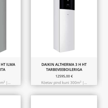
9.75 kW 220m²
10.44 kW 260m²
11.6 kW 300m²
180L
230L
 HT ILMA
DAIKIN ALTHERMA 3 H HT
ITA
TARBEVEEBOILERIGA
12595,00
€
0m² |…
Köetav pind kuni 300m² |…