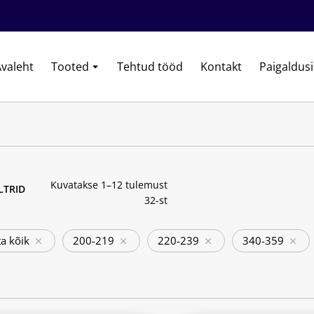
valeht
Tooted
Tehtud tööd
Kontakt
Paigaldus
Kuvatakse 1–12 tulemust
ILTRID
32-st
a kõik
200-219
220-239
340-359