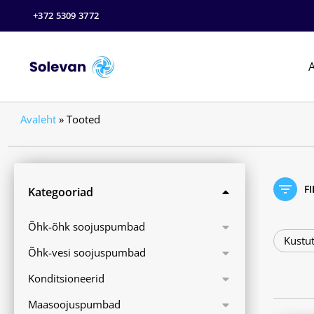
+372 5309 3772
A
Avaleht
»
Tooted
F
Kategooriad
Õhk-õhk soojuspumbad
Kustut
Õhk-vesi soojuspumbad
Konditsioneerid
Maasoojuspumbad