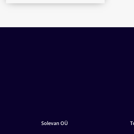
Solevan OÜ
T