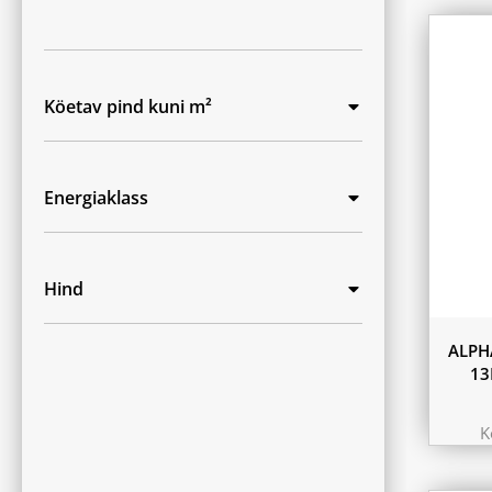
Köetav pind kuni m²
Energiaklass
Hind
ALPH
13
K