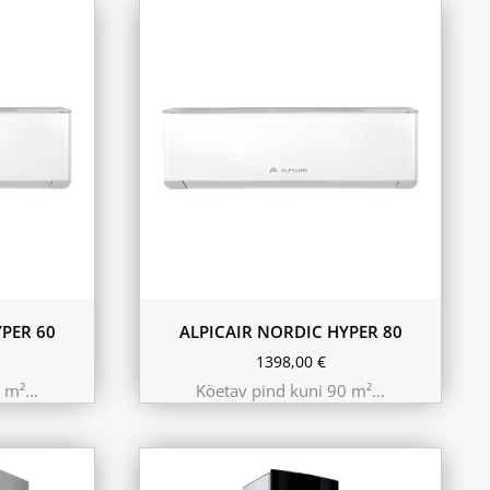
PER 60
ALPICAIR NORDIC HYPER 80
1398,00
€
0 m²…
Köetav pind kuni 90 m²…