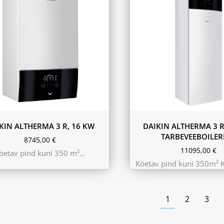
180L
230L
KIN ALTHERMA 3 R, 16 KW
DAIKIN ALTHERMA 3 R
TARBEVEEBOILER
8745,00
€
11095,00
€
öetav pind kuni 350 m²…
Köetav pind kuni 350m² 
1
2
3