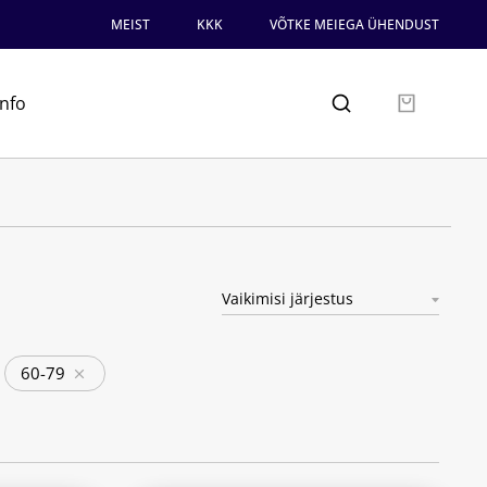
MEIST
KKK
VÕTKE MEIEGA ÜHENDUST
info
60-79