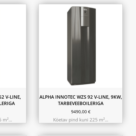
2 V-LINE,
ALPHA INNOTEC WZS 92 V-LINE, 9KW,
LERIGA
TARBEVEEBOILERIGA
9490,00
€
25 m²…
Köetav pind kuni 225 m²…