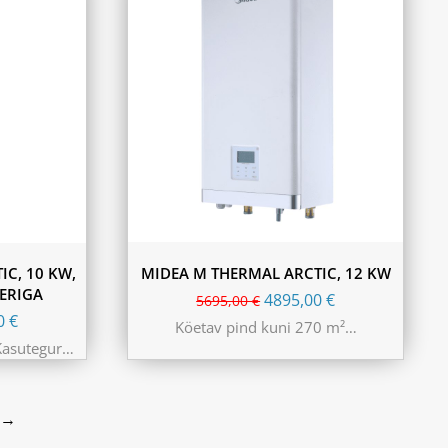
C, 10 KW,
MIDEA M THERMAL ARCTIC, 12 KW
LERIGA
4895,00
€
5695,00
€
00
€
Köetav pind kuni 270 m²…
Kasutegur…
→