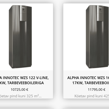
A INNOTEC WZS 122 V-LINE,
ALPHA INNOTEC WZS 16
KW, TARBEVEEBOILERIGA
17KW, TARBEVEEBOI
10725,00
€
11795,00
€
öetav pind kuni 325 m²…
Köetav pind kuni 4