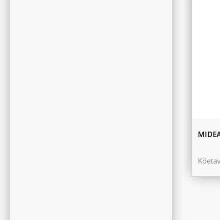
MIDEA
Köeta