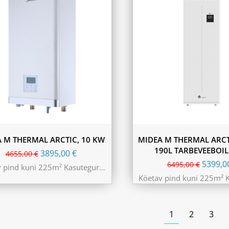
 M THERMAL ARCTIC, 10 KW
MIDEA M THERMAL ARCTI
190L TARBEVEEBOI
3895,00
€
4655,00
€
5399,
6495,00
€
v pind kuni 225m² Kasutegur…
Köetav pind kuni 225m² 
1
2
3