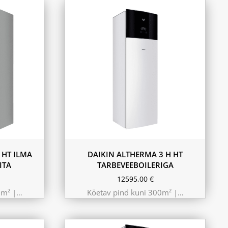
9.75 kW 220m²
10.44 kW 260m²
11.6 kW 300m²
180L
230L
 HT ILMA
DAIKIN ALTHERMA 3 H HT
ITA
TARBEVEEBOILERIGA
12595,00
€
0m² |…
Köetav pind kuni 300m² |…