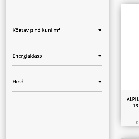
Köetav pind kuni m²
Energiaklass
Hind
ALPH
13
K