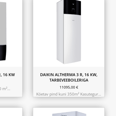
180L
230L
, 16 KW
DAIKIN ALTHERMA 3 R, 16 KW,
TARBEVEEBOILERIGA
11095,00
€
50 m²…
Köetav pind kuni 350m² Kasutegur…