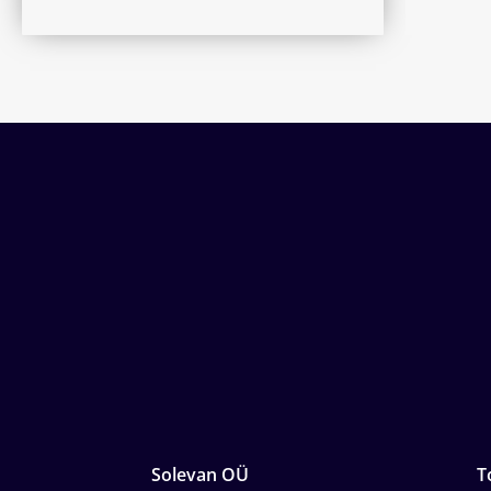
Solevan OÜ
T