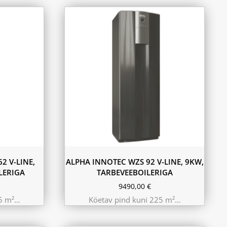
2 V-LINE,
ALPHA INNOTEC WZS 92 V-LINE, 9KW,
LERIGA
TARBEVEEBOILERIGA
9490,00
€
25 m²…
Köetav pind kuni 225 m²…