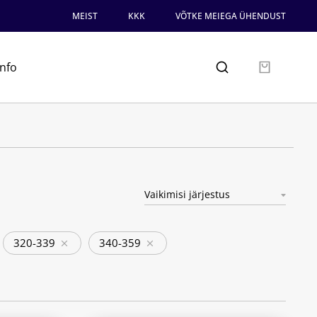
MEIST
KKK
VÕTKE MEIEGA ÜHENDUST
info
320-339
340-359