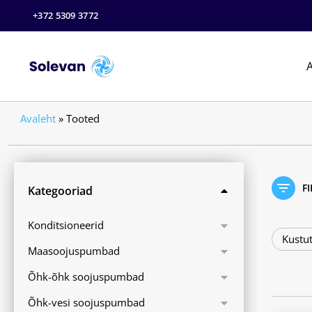
+372 5309 3772
A
Avaleht
»
Tooted
F
Kategooriad
Konditsioneerid
Kustut
Maasoojuspumbad
Õhk-õhk soojuspumbad
Õhk-vesi soojuspumbad