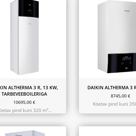
230L
KIN ALTHERMA 3 R, 13 KW,
DAIKIN ALTHERMA 3 R
TARBEVEEBOILERIGA
8745,00
€
10695,00
€
Köetav pind kuni 3
öetav pind kuni 320 m²…