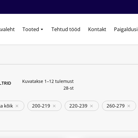
valeht
Tooted
Tehtud tööd
Kontakt
Paigaldus
Kuvatakse 1–12 tulemust
ILTRID
28-st
a kõik
200-219
220-239
260-279