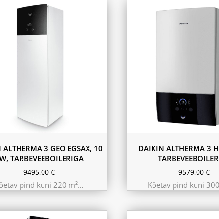
11.6 kW 300m²
10.44 kW 260m²
9.75 kW 220m²
N ALTHERMA 3 GEO EGSAX, 10
DAIKIN ALTHERMA 3 H
W, TARBEVEEBOILERIGA
TARBEVEEBOILER
9495,00
€
9579,00
€
öetav pind kuni 220 m²…
Köetav pind kuni 30