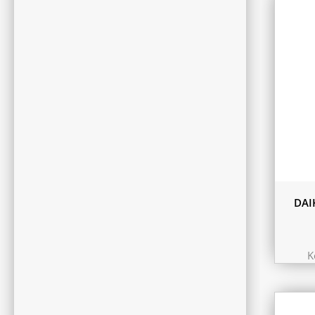
180L
DAI
K