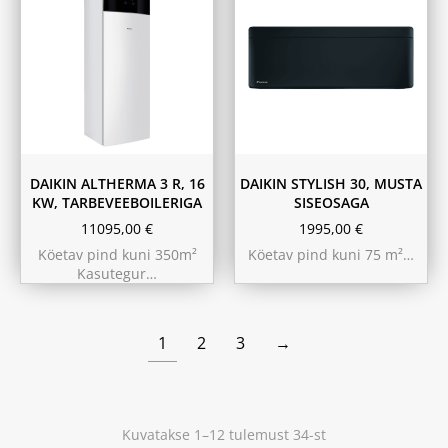
180L
230L
DAIKIN ALTHERMA 3 R, 16
DAIKIN STYLISH 30, MUSTA
KW, TARBEVEEBOILERIGA
SISEOSAGA
11095,00
€
1995,00
€
Köetav pind kuni 350m²
Köetav pind kuni 75 m²…
Kasutegur…
1
2
3
→
Kuvatakse 1–12 tulemust 34-st