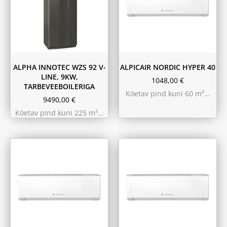
ALPHA INNOTEC WZS 92 V-
ALPICAIR NORDIC HYPER 40
LINE, 9KW,
1048,00
€
TARBEVEEBOILERIGA
Köetav pind kuni 60 m²…
9490,00
€
Köetav pind kuni 225 m²…