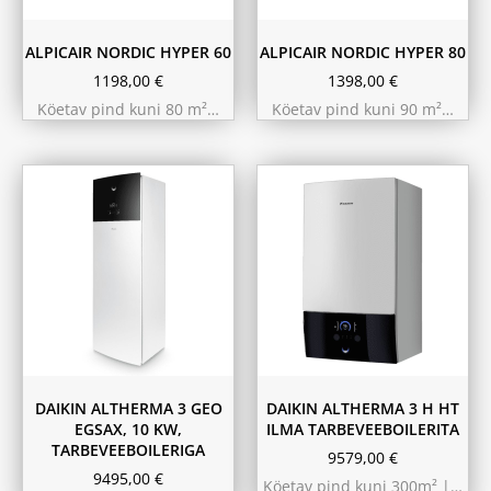
ALPICAIR NORDIC HYPER 60
ALPICAIR NORDIC HYPER 80
1198,00
€
1398,00
€
Köetav pind kuni 80 m²…
Köetav pind kuni 90 m²…
11.6 kW 300m²
10.44 kW 260m²
9.75 kW 220m²
DAIKIN ALTHERMA 3 GEO
DAIKIN ALTHERMA 3 H HT
EGSAX, 10 KW,
ILMA TARBEVEEBOILERITA
TARBEVEEBOILERIGA
9579,00
€
9495,00
€
Köetav pind kuni 300m² |…