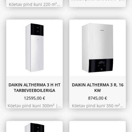
Köetav pind kuni 220 m²…
9.75 kW 220m²
10.44 kW 260m²
11.6 kW 300m²
180L
230L
DAIKIN ALTHERMA 3 H HT
DAIKIN ALTHERMA 3 R, 16
TARBEVEEBOILERIGA
KW
12595,00
€
8745,00
€
Köetav pind kuni 300m² |…
Köetav pind kuni 350 m²…