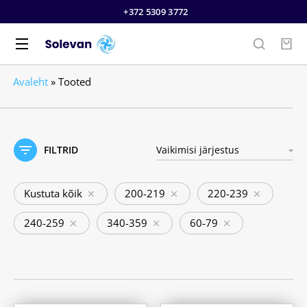
+372 5309 3772
Avaleht
»
Tooted
FILTRID
Kustuta kõik
200-219
220-239
240-259
340-359
60-79