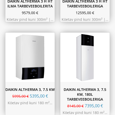
DAIKIN ALTHERMA 3 H HT
DAIKIN ALTHERMA 3 H HT
ILMA TARBEVEEBOILERITA
TARBEVEEBOILERIGA
9579,00
€
12595,00
€
Köetav pind kuni 300m² |…
Köetav pind kuni 300m² |…
DAIKIN ALTHERMA 3, 7.5 KW
DAIKIN ALTHERMA 3, 7.5
KW, 180L
5395,00
€
5995,00
€
TARBEVEEBOILERIGA
Köetav pind kuni 180 m²…
7395,00
€
8145,00
€
Köetav pind kuni 180 m²…