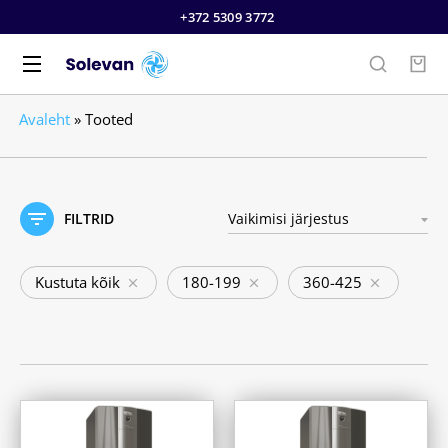
+372 5309 3772
Avaleht
»
Tooted
FILTRID
Kustuta kõik
180-199
360-425