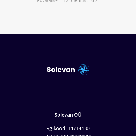
Kuvatakse 1–12 tulemust 16-st
Solevan OÜ
Rg-kood: 14714430