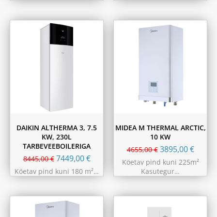
DAIKIN ALTHERMA 3, 7.5
MIDEA M THERMAL ARCTIC,
KW, 230L
10 KW
TARBEVEEBOILERIGA
3895,00
€
4655,00
€
7449,00
€
8445,00
€
Köetav pind kuni 225m²
Köetav pind kuni 180 m²…
Kasutegur…