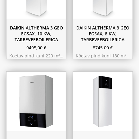
DAIKIN ALTHERMA 3 GEO
DAIKIN ALTHERMA 3 GEO
EGSAX, 10 KW,
EGSAX, 8 KW,
TARBEVEEBOILERIGA
TARBEVEEBOILERIGA
9495,00
€
8745,00
€
Köetav pind kuni 220 m²…
Köetav pind kuni 180 m²…
9.75 kW 220m²
11.6 kW 300m²
10.44 kW 260m²
10.44 kW 260m²
11.6 kW 300m²
9.75 kW 220m²
180L
230L