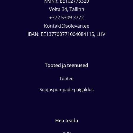
KMKR: EE102773329
Volta 34, Tallinn
+372 5309 3772
Kontakt@solevan.ee
IBAN: EE137700771004084115, LHV
Tooted ja teenused
Tooted
Soojuspumpade paigaldus
Hea teada