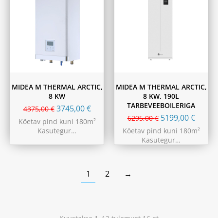
MIDEA M THERMAL ARCTIC,
MIDEA M THERMAL ARCTIC,
8 KW
8 KW, 190L
TARBEVEEBOILERIGA
3745,00
€
4375,00
€
5199,00
€
6295,00
€
Köetav pind kuni 180m²
Kasutegur…
Köetav pind kuni 180m²
Kasutegur…
1
2
→