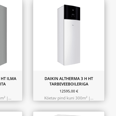
9.75 kW 220m²
10.44 kW 260m²
11.6 kW 300m²
180L
230L
 HT ILMA
DAIKIN ALTHERMA 3 H HT
ITA
TARBEVEEBOILERIGA
12595,00
€
0m² |…
Köetav pind kuni 300m² |…