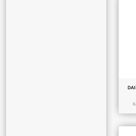
DAI
K