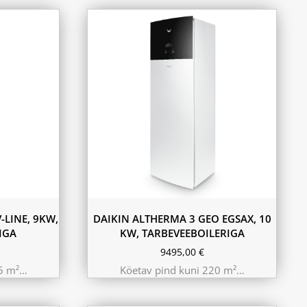
-LINE, 9KW,
DAIKIN ALTHERMA 3 GEO EGSAX, 10
IGA
KW, TARBEVEEBOILERIGA
9495,00
€
25 m²…
Köetav pind kuni 220 m²…