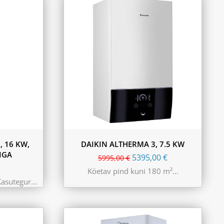
, 16 KW,
DAIKIN ALTHERMA 3, 7.5 KW
IGA
5395,00
€
5995,00
€
Köetav pind kuni 180 m²…
Kasutegur…