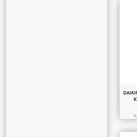
DAIKI
K
K