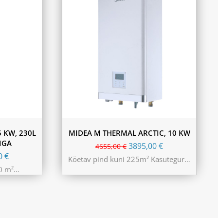
5 KW, 230L
MIDEA M THERMAL ARCTIC, 10 KW
IGA
3895,00
€
4655,00
€
00
€
Köetav pind kuni 225m² Kasutegur…
80 m²…