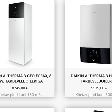
11.6 kW 300m²
10.44 kW 260m²
9.75 kW 220m²
N ALTHERMA 3 GEO EGSAX, 8
DAIKIN ALTHERMA 3 H
W, TARBEVEEBOILERIGA
TARBEVEEBOILER
8745,00
€
9579,00
€
öetav pind kuni 180 m²…
Köetav pind kuni 30