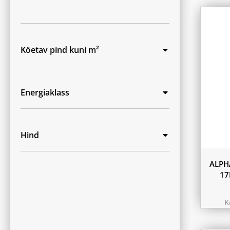
Köetav pind kuni m²
Energiaklass
Hind
ALPH
17
K