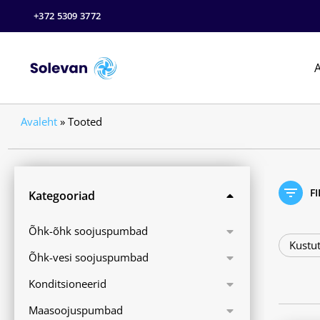
+372 5309 3772
A
Avaleht
»
Tooted
F
Kategooriad
Õhk-õhk soojuspumbad
Kustut
Õhk-vesi soojuspumbad
Konditsioneerid
Maasoojuspumbad