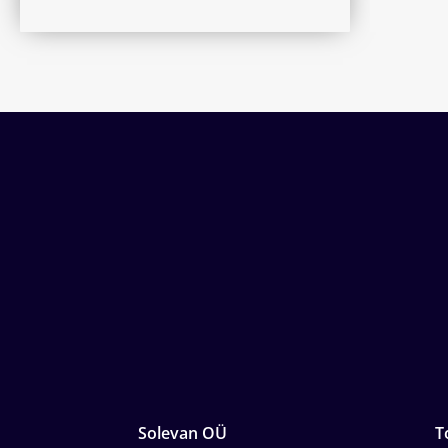
Solevan OÜ
T