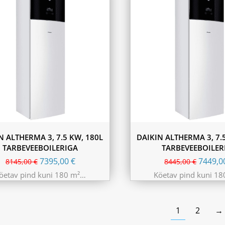
N ALTHERMA 3, 7.5 KW, 180L
DAIKIN ALTHERMA 3, 7.
TARBEVEEBOILERIGA
TARBEVEEBOILER
7395,00
€
7449,
8145,00
€
8445,00
€
öetav pind kuni 180 m²…
Köetav pind kuni 1
1
2
→