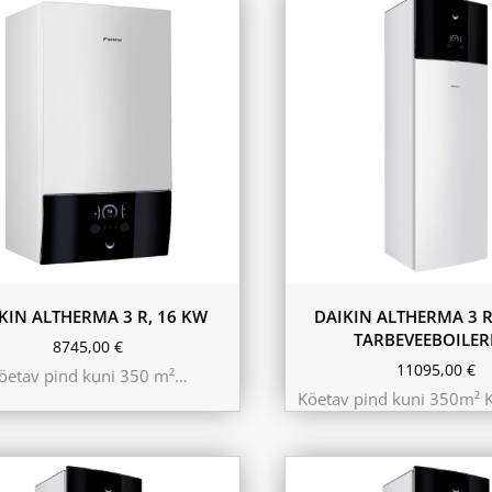
180L
230L
KIN ALTHERMA 3 R, 16 KW
DAIKIN ALTHERMA 3 R
TARBEVEEBOILER
8745,00
€
11095,00
€
öetav pind kuni 350 m²…
Köetav pind kuni 350m² 