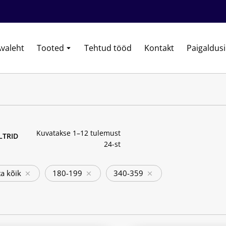
valeht
Tooted
Tehtud tööd
Kontakt
Paigaldus
Kuvatakse 1–12 tulemust
ILTRID
24-st
a kõik
180-199
340-359