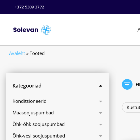
+372 5309 3772
A
Avaleht
»
Tooted
F
Kategooriad
Konditsioneerid
Kustut
Maasoojuspumbad
Õhk-õhk soojuspumbad
Õhk-vesi soojuspumbad