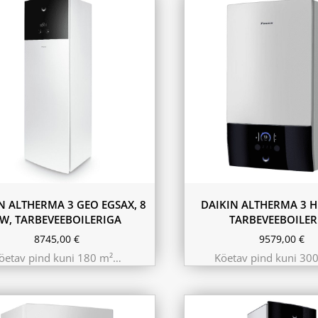
11.6 kW 300m²
10.44 kW 260m²
9.75 kW 220m²
N ALTHERMA 3 GEO EGSAX, 8
DAIKIN ALTHERMA 3 H
W, TARBEVEEBOILERIGA
TARBEVEEBOILER
8745,00
€
9579,00
€
öetav pind kuni 180 m²…
Köetav pind kuni 30