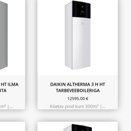
9.75 kW 220m²
10.44 kW 260m²
11.6 kW 300m²
180L
230L
 HT ILMA
DAIKIN ALTHERMA 3 H HT
ITA
TARBEVEEBOILERIGA
12595,00
€
0m² |…
Köetav pind kuni 300m² |…