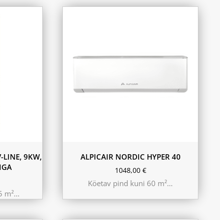
-LINE, 9KW,
ALPICAIR NORDIC HYPER 40
IGA
1048,00
€
Köetav pind kuni 60 m²…
25 m²…