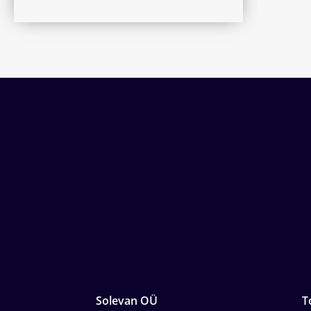
Solevan OÜ
T