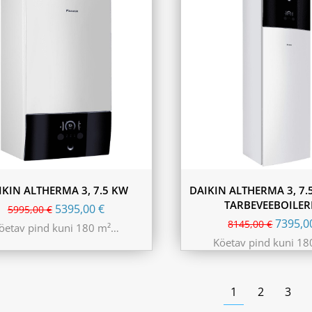
IKIN ALTHERMA 3, 7.5 KW
DAIKIN ALTHERMA 3, 7.
TARBEVEEBOILER
5395,00
€
5995,00
€
7395,
8145,00
€
öetav pind kuni 180 m²…
Köetav pind kuni 1
1
2
3