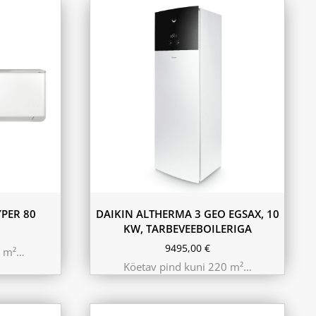
PER 80
DAIKIN ALTHERMA 3 GEO EGSAX, 10
KW, TARBEVEEBOILERIGA
9495,00
€
0 m²…
Köetav pind kuni 220 m²…