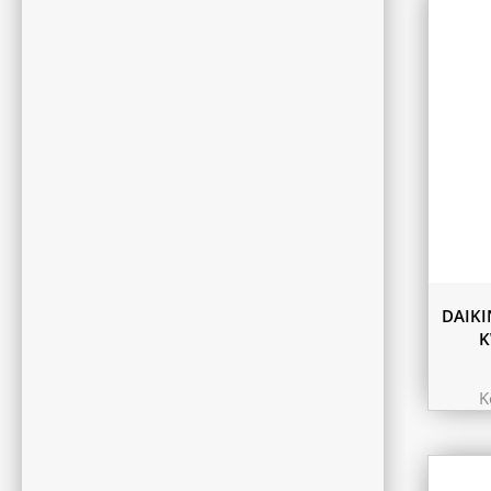
DAIKI
K
K