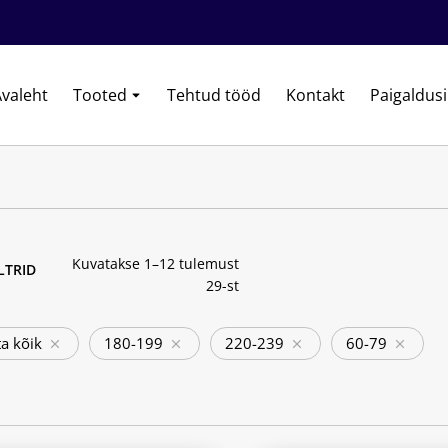
valeht
Tooted
Tehtud tööd
Kontakt
Paigaldus
Kuvatakse 1–12 tulemust
ILTRID
29-st
a kõik
180-199
220-239
60-79