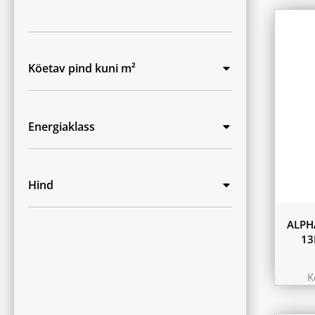
Köetav pind kuni m²
Energiaklass
Hind
ALPH
13
K