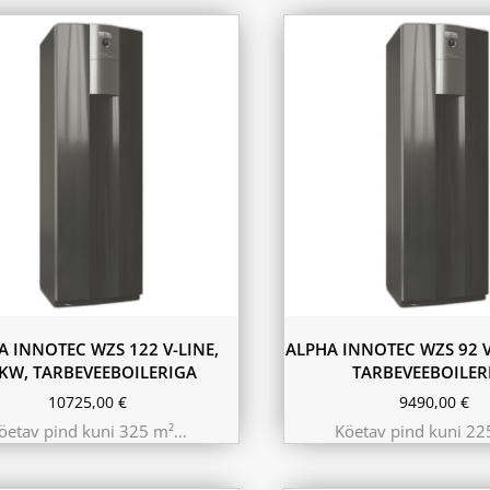
A INNOTEC WZS 122 V-LINE,
ALPHA INNOTEC WZS 92 V
KW, TARBEVEEBOILERIGA
TARBEVEEBOILER
10725,00
€
9490,00
€
öetav pind kuni 325 m²…
Köetav pind kuni 2