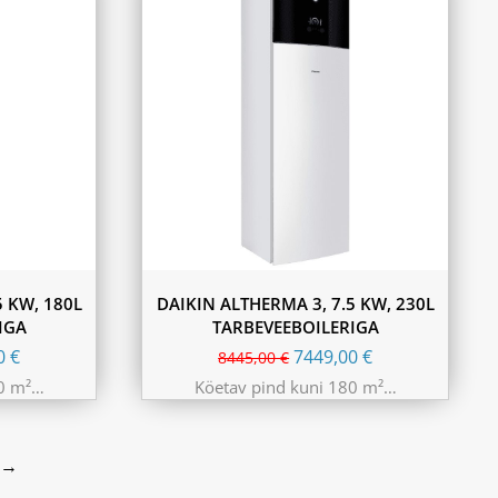
5 KW, 180L
DAIKIN ALTHERMA 3, 7.5 KW, 230L
IGA
TARBEVEEBOILERIGA
00
€
7449,00
€
8445,00
€
80 m²…
Köetav pind kuni 180 m²…
→