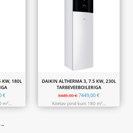
5 KW, 180L
DAIKIN ALTHERMA 3, 7.5 KW, 230L
IGA
TARBEVEEBOILERIGA
00
€
7449,00
€
8445,00
€
80 m²…
Köetav pind kuni 180 m²…
→