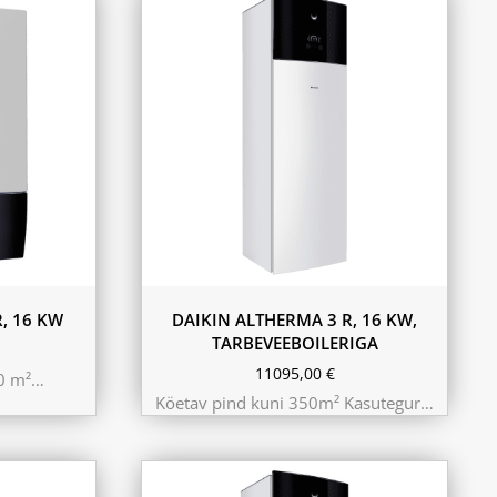
180L
230L
, 16 KW
DAIKIN ALTHERMA 3 R, 16 KW,
TARBEVEEBOILERIGA
11095,00
€
50 m²…
Köetav pind kuni 350m² Kasutegur…