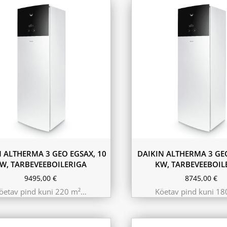
N ALTHERMA 3 GEO EGSAX, 10
DAIKIN ALTHERMA 3 GEO
W, TARBEVEEBOILERIGA
KW, TARBEVEEBOIL
9495,00
€
8745,00
€
öetav pind kuni 220 m²…
Köetav pind kuni 1