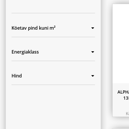
Köetav pind kuni m²
Energiaklass
Hind
ALPH
13
K