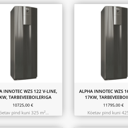
A INNOTEC WZS 122 V-LINE,
ALPHA INNOTEC WZS 16
KW, TARBEVEEBOILERIGA
17KW, TARBEVEEBOI
10725,00
€
11795,00
€
öetav pind kuni 325 m²…
Köetav pind kuni 4