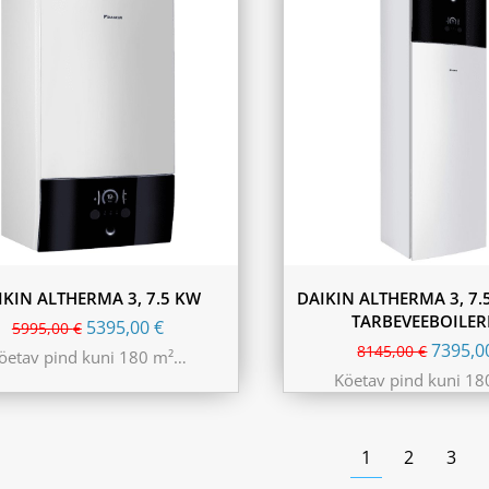
IKIN ALTHERMA 3, 7.5 KW
DAIKIN ALTHERMA 3, 7.
TARBEVEEBOILER
5395,00
€
5995,00
€
7395,
8145,00
€
öetav pind kuni 180 m²…
Köetav pind kuni 1
1
2
3