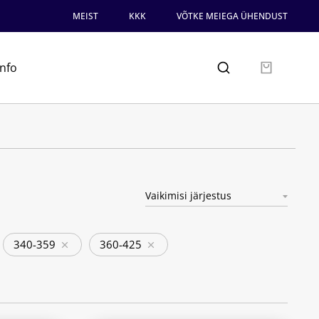
MEIST
KKK
VÕTKE MEIEGA ÜHENDUST
info
340-359
360-425