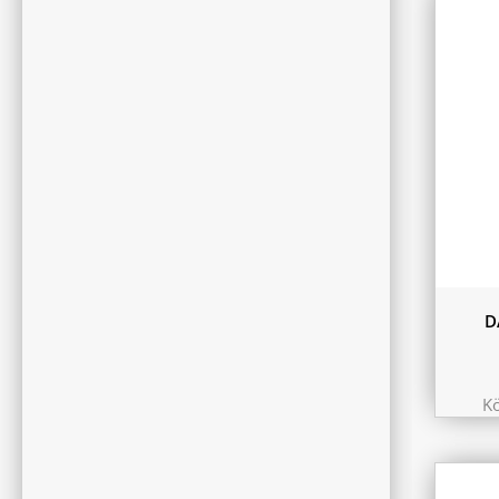
9.75 
10.44
11.6 
180L
D
K