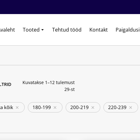
valeht
Tooted
Tehtud tööd
Kontakt
Paigaldus
Kuvatakse 1–12 tulemust
ILTRID
29-st
a kõik
180-199
200-219
220-239