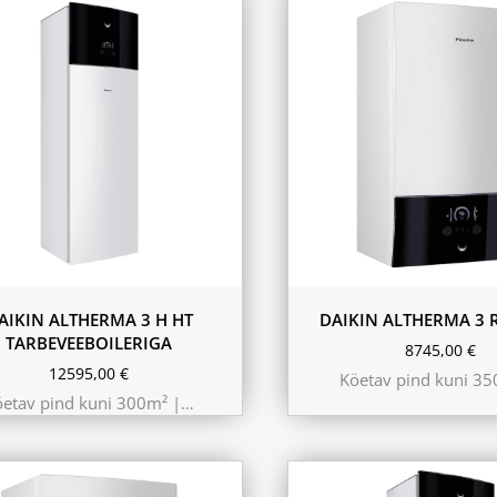
kW 220m²
 kW 260m²
kW 300m²
230L
AIKIN ALTHERMA 3 H HT
DAIKIN ALTHERMA 3 R
TARBEVEEBOILERIGA
8745,00
€
12595,00
€
Köetav pind kuni 3
öetav pind kuni 300m² |…