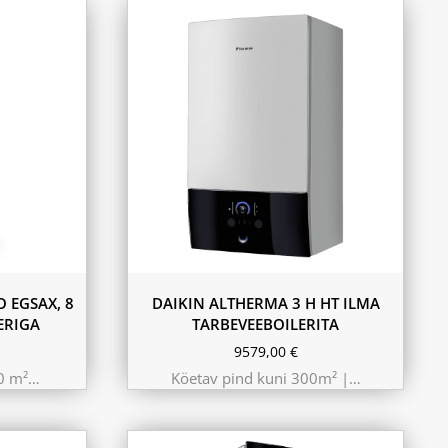
11.6 kW 300m²
10.44 kW 260m²
9.75 kW 220m²
 EGSAX, 8
DAIKIN ALTHERMA 3 H HT ILMA
ERIGA
TARBEVEEBOILERITA
9579,00
€
80 m²…
Köetav pind kuni 300m² |…