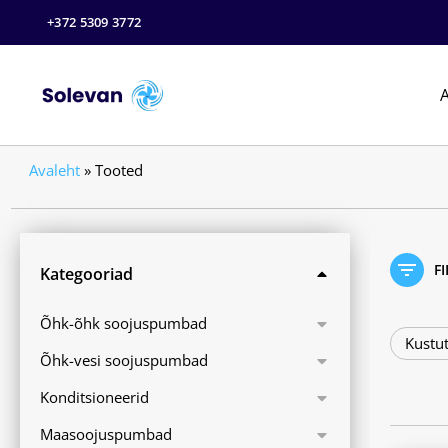
+372 5309 3772
A
Avaleht
»
Tooted
F
Kategooriad
Õhk-õhk soojuspumbad
Kustut
Õhk-vesi soojuspumbad
Konditsioneerid
Maasoojuspumbad