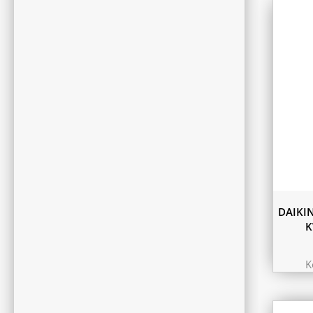
DAIKI
K
K