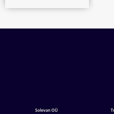
Solevan OÜ
T