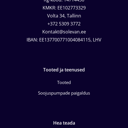
KMKR: EE102773329
Volta 34, Tallinn
+372 5309 3772
Kontakt@solevan.ee
IBAN: EE137700771004084115, LHV
Tooted ja teenused
Tooted
Soojuspumpade paigaldus
Hea teada