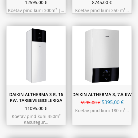
12595,00
€
8745,00
€
Köetav pind kuni 300m² |…
Köetav pind kuni 350 m²…
180L
230L
DAIKIN ALTHERMA 3 R, 16
DAIKIN ALTHERMA 3, 7.5 KW
KW, TARBEVEEBOILERIGA
5395,00
€
5995,00
€
11095,00
€
Köetav pind kuni 180 m²…
Köetav pind kuni 350m²
Kasutegur…