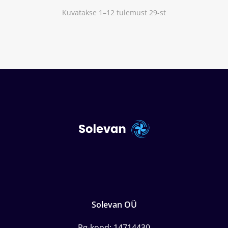
Kuvatakse 1–12 tulemust 29-st
Solevan OÜ
Rg-kood: 14714430