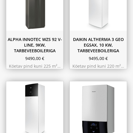
ALPHA INNOTEC WZS 92 V-
DAIKIN ALTHERMA 3 GEO
LINE, 9KW,
EGSAX, 10 KW,
TARBEVEEBOILERIGA
TARBEVEEBOILERIGA
9490,00
€
9495,00
€
Köetav pind kuni 225 m²…
Köetav pind kuni 220 m²…
11.6 kW 300m²
10.44 kW 260m²
9.75 kW 220m²