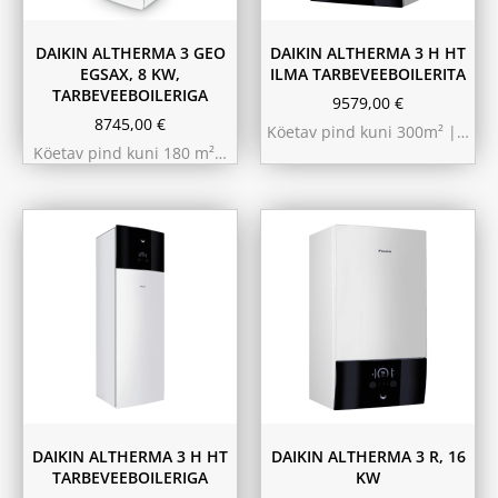
DAIKIN ALTHERMA 3 GEO
DAIKIN ALTHERMA 3 H HT
EGSAX, 8 KW,
ILMA TARBEVEEBOILERITA
TARBEVEEBOILERIGA
9579,00
€
8745,00
€
Köetav pind kuni 300m² |…
Köetav pind kuni 180 m²…
9.75 kW 220m²
10.44 kW 260m²
11.6 kW 300m²
180L
230L
DAIKIN ALTHERMA 3 H HT
DAIKIN ALTHERMA 3 R, 16
TARBEVEEBOILERIGA
KW