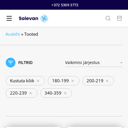
+372 5309 3772
Avaleht
»
Tooted
FILTRID
Kustuta kõik
180-199
200-219
220-239
340-359