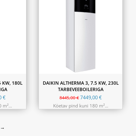
5 KW, 180L
DAIKIN ALTHERMA 3, 7.5 KW, 230L
IGA
TARBEVEEBOILERIGA
00
€
7449,00
€
8445,00
€
80 m²…
Köetav pind kuni 180 m²…
→