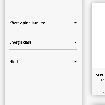
Köetav pind kuni m²
Energiaklass
Hind
ALPH
13
K