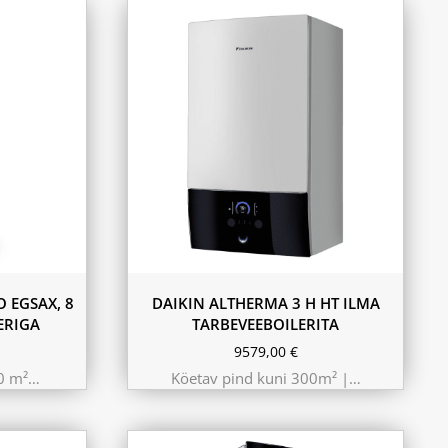
11.6 kW 300m²
10.44 kW 260m²
9.75 kW 220m²
 EGSAX, 8
DAIKIN ALTHERMA 3 H HT ILMA
ERIGA
TARBEVEEBOILERITA
9579,00
€
80 m²…
Köetav pind kuni 300m² |…