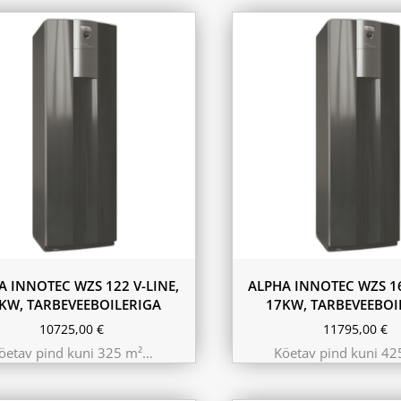
A INNOTEC WZS 122 V-LINE,
ALPHA INNOTEC WZS 16
KW, TARBEVEEBOILERIGA
17KW, TARBEVEEBOI
10725,00
€
11795,00
€
öetav pind kuni 325 m²…
Köetav pind kuni 4