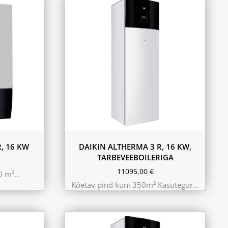
180L
230L
, 16 KW
DAIKIN ALTHERMA 3 R, 16 KW,
TARBEVEEBOILERIGA
11095,00
€
50 m²…
Köetav pind kuni 350m² Kasutegur…