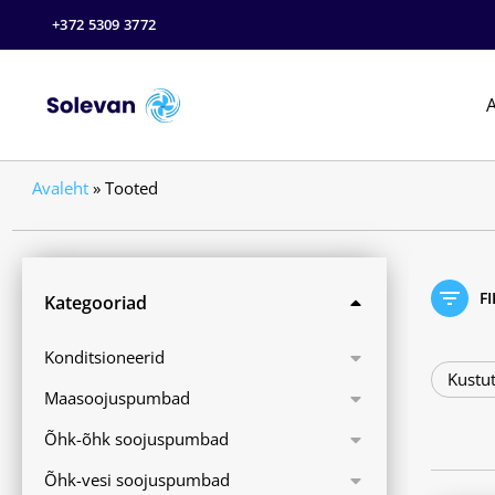
+372 5309 3772
A
Avaleht
»
Tooted
F
Kategooriad
Konditsioneerid
Kustut
Maasoojuspumbad
Õhk-õhk soojuspumbad
Õhk-vesi soojuspumbad