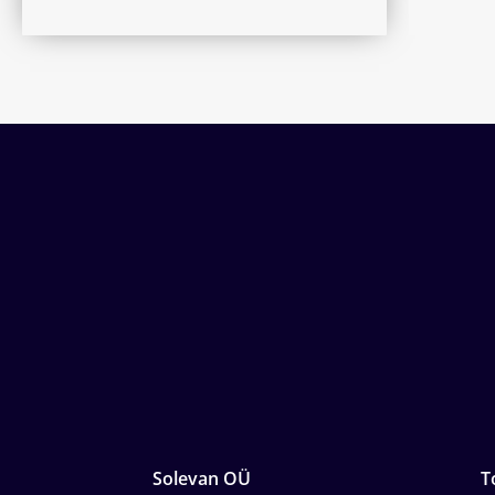
Solevan OÜ
T