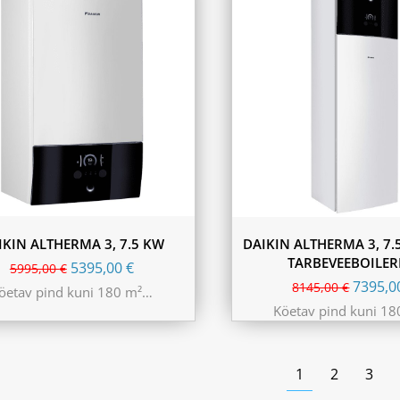
IKIN ALTHERMA 3, 7.5 KW
DAIKIN ALTHERMA 3, 7.
TARBEVEEBOILER
5395,00
€
5995,00
€
7395,
8145,00
€
öetav pind kuni 180 m²…
Köetav pind kuni 1
1
2
3