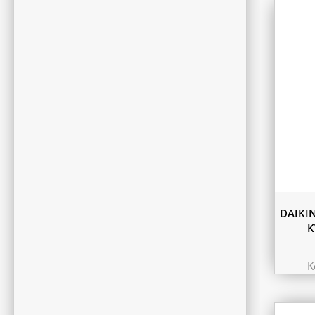
DAIKI
K
K