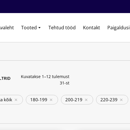
valeht
Tooted
Tehtud tööd
Kontakt
Paigaldus
Kuvatakse 1–12 tulemust
ILTRID
31-st
a kõik
180-199
200-219
220-239