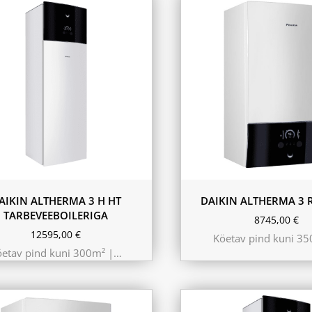
kW 220m²
 kW 260m²
kW 300m²
230L
AIKIN ALTHERMA 3 H HT
DAIKIN ALTHERMA 3 R
TARBEVEEBOILERIGA
8745,00
€
12595,00
€
Köetav pind kuni 3
öetav pind kuni 300m² |…