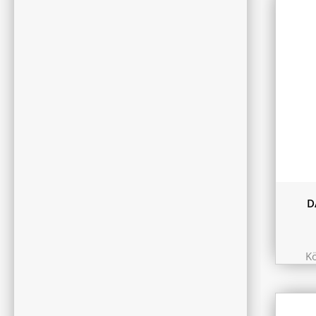
9.75 
10.44
11.6 
180L
D
K