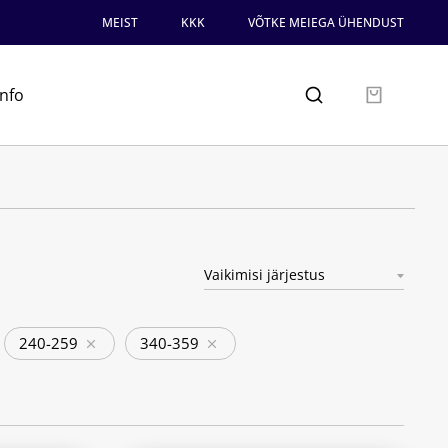
MEIST
KKK
VÕTKE MEIEGA ÜHENDUST
info
240-259
340-359