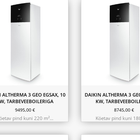
N ALTHERMA 3 GEO EGSAX, 10
DAIKIN ALTHERMA 3 GEO
W, TARBEVEEBOILERIGA
KW, TARBEVEEBOIL
9495,00
€
8745,00
€
öetav pind kuni 220 m²…
Köetav pind kuni 1