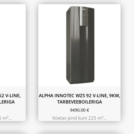
2 V-LINE,
ALPHA INNOTEC WZS 92 V-LINE, 9KW,
LERIGA
TARBEVEEBOILERIGA
9490,00
€
25 m²…
Köetav pind kuni 225 m²…