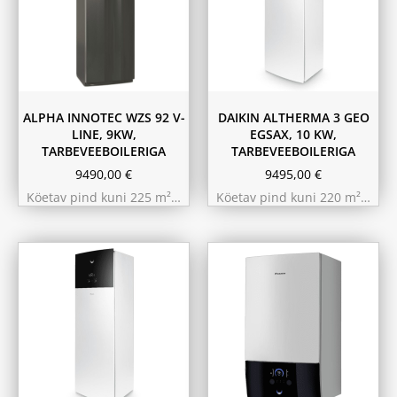
ALPHA INNOTEC WZS 92 V-
DAIKIN ALTHERMA 3 GEO
LINE, 9KW,
EGSAX, 10 KW,
TARBEVEEBOILERIGA
TARBEVEEBOILERIGA
9490,00
€
9495,00
€
Köetav pind kuni 225 m²…
Köetav pind kuni 220 m²…
11.6 kW 300m²
10.44 kW 260m²
9.75 kW 220m²