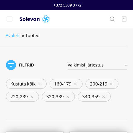
+372 5309 3772
Avaleht
»
Tooted
FILTRID
Kustuta kõik
160-179
200-219
220-239
320-339
340-359