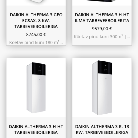
DAIKIN ALTHERMA 3 GEO
DAIKIN ALTHERMA 3 H HT
EGSAX, 8 KW,
ILMA TARBEVEEBOILERITA
TARBEVEEBOILERIGA
9579,00
€
8745,00
€
Köetav pind kuni 300m² |…
Köetav pind kuni 180 m²…
9.75 kW 220m²
10.44 kW 260m²
11.6 kW 300m²
180L
230L
180L
230L
DAIKIN ALTHERMA 3 H HT
DAIKIN ALTHERMA 3 R, 13
TARBEVEEBOILERIGA
KW, TARBEVEEBOILERIGA