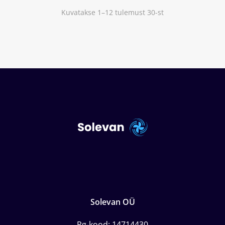
Kuvatakse 1–12 tulemust 30-st
Solevan OÜ
Rg-kood: 14714430