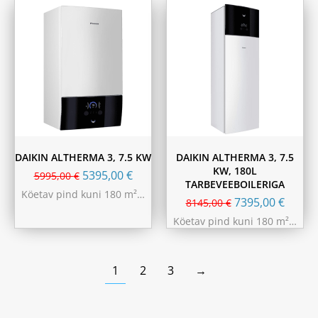
DAIKIN ALTHERMA 3, 7.5 KW
DAIKIN ALTHERMA 3, 7.5
KW, 180L
5395,00
€
5995,00
€
TARBEVEEBOILERIGA
Köetav pind kuni 180 m²…
7395,00
€
8145,00
€
Köetav pind kuni 180 m²…
1
2
3
→