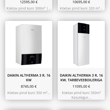
12595,00
€
10695,00
€
Köetav pind kuni 300m² |…
Köetav pind kuni 320 m²…
180L
230L
DAIKIN ALTHERMA 3 R, 16
DAIKIN ALTHERMA 3 R, 16
KW
KW, TARBEVEEBOILERIGA
8745,00
€
11095,00
€
Köetav pind kuni 350 m²…
Köetav pind kuni 350m²
Kasutegur…