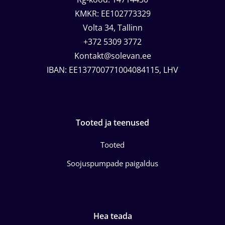
KMKR: EE102773329
Volta 34, Tallinn
+372 5309 3772
Kontakt@solevan.ee
IBAN: EE137700771004084115, LHV
Tooted ja teenused
Tooted
Soojuspumpade paigaldus
Hea teada