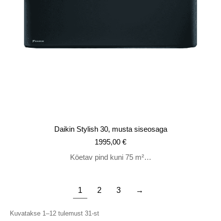
Daikin Stylish 30, musta siseosaga
1995,00
€
Köetav pind kuni 75 m²…
1
2
3
→
Kuvatakse 1–12 tulemust 31-st