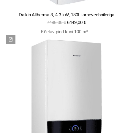
Daikin Altherma 3, 4.3 kW, 180L tarbeveeboileriga
7495,00
€
6449,00
€
Köetav pind kuni 100 m²…