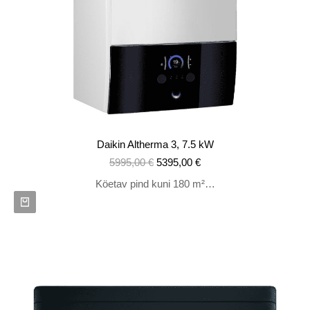
Daikin Altherma 3, 7.5 kW
5995,00
€
5395,00
€
Köetav pind kuni 180 m²…