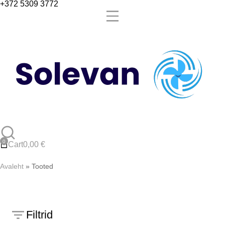
+372 5309 3772
Cart
0,00
€
Avaleht
»
Tooted
Filtrid