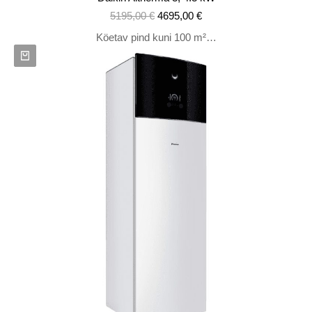
5195,00
€
4695,00
€
Köetav pind kuni 100 m²…