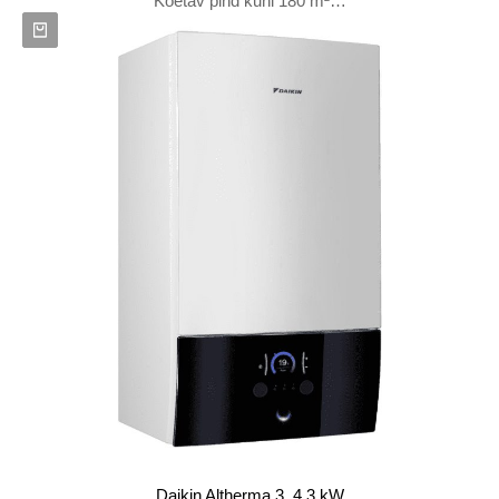
Köetav pind kuni 180 m²…
Daikin Altherma 3, 4.3 kW