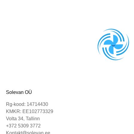
Solevan OÜ
Rg-kood: 14714430
KMKR: EE102773329
Volta 34, Tallinn
+372 5309 3772
Kontakt@solevan.ee