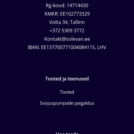
Rg-kood: 14714430
KMKR: EE102773329
Volta 34, Tallinn
+372 5309 3772
Kontakt@solevan.ee
IBAN: EE137700771004084115, LHV
Tooted ja teenused
Tooted
Soojuspumpade paigaldus