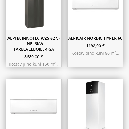
ALPHA INNOTEC WZS 62 V-
ALPICAIR NORDIC HYPER 60
LINE, 6KW,
1198,00
€
TARBEVEEBOILERIGA
Köetav pind kuni 80 m²…
8680,00
€
Köetav pind kuni 150 m²…