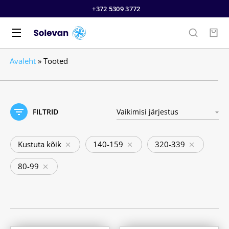
+372 5309 3772
Avaleht
»
Tooted
FILTRID
Kustuta kõik
140-159
320-339
80-99