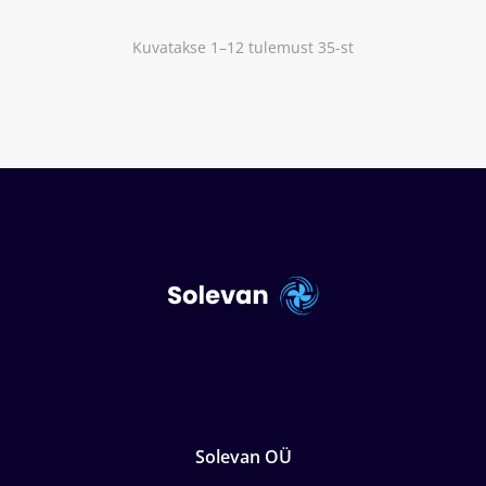
Kuvatakse 1–12 tulemust 35-st
Solevan OÜ