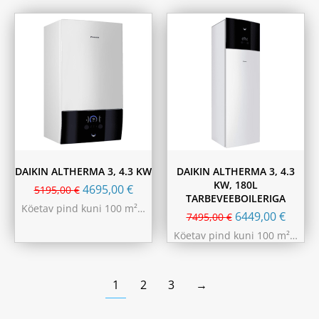
DAIKIN ALTHERMA 3, 4.3 KW
DAIKIN ALTHERMA 3, 4.3
KW, 180L
4695,00
€
5195,00
€
TARBEVEEBOILERIGA
Köetav pind kuni 100 m²…
6449,00
€
7495,00
€
Köetav pind kuni 100 m²…
1
2
3
→