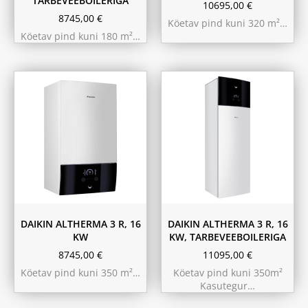
TARBEVEEBOILERIGA
10695,00
€
8745,00
€
Köetav pind kuni 320 m²…
Köetav pind kuni 180 m²…
180L
230L
DAIKIN ALTHERMA 3 R, 16
DAIKIN ALTHERMA 3 R, 16
KW
KW, TARBEVEEBOILERIGA
8745,00
€
11095,00
€
Köetav pind kuni 350 m²…
Köetav pind kuni 350m²
Kasutegur…