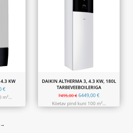
 4.3 KW
DAIKIN ALTHERMA 3, 4.3 KW, 180L
TARBEVEEBOILERIGA
00
€
6449,00
€
7495,00
€
00 m²…
Köetav pind kuni 100 m²…
→