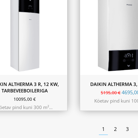
230L
KIN ALTHERMA 3 R, 12 KW,
DAIKIN ALTHERMA 3,
TARBEVEEBOILERIGA
4695,
5195,00
€
10095,00
€
Köetav pind kuni 1
öetav pind kuni 300 m²…
1
2
3