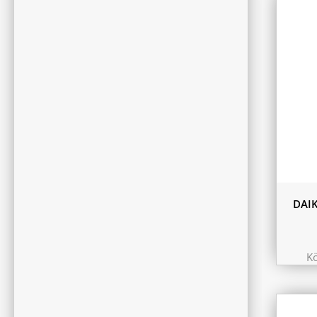
11.6 
10.44
9.75 
DAI
K