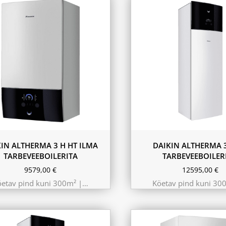
9.75 kW 220m²
kW 300m²
10.44 kW 260m²
 kW 260m²
11.6 kW 300m²
kW 220m²
180L
230L
KIN ALTHERMA 3 H HT ILMA
DAIKIN ALTHERMA 3
TARBEVEEBOILERITA
TARBEVEEBOILER
9579,00
€
12595,00
€
öetav pind kuni 300m² |…
Köetav pind kuni 30