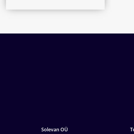
Solevan OÜ
T