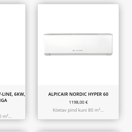
-LINE, 6KW,
ALPICAIR NORDIC HYPER 60
IGA
1198,00
€
Köetav pind kuni 80 m²…
50 m²…