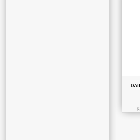
180L
DAI
K