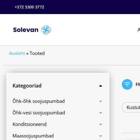
+372 5309 3772
A
Avaleht
»
Tooted
F
Kategooriad
Õhk-õhk soojuspumbad
Kustut
Õhk-vesi soojuspumbad
Konditsioneerid
Maasoojuspumbad