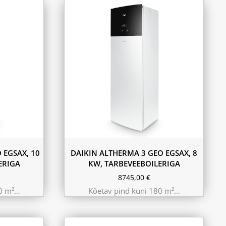
 EGSAX, 10
DAIKIN ALTHERMA 3 GEO EGSAX, 8
ERIGA
KW, TARBEVEEBOILERIGA
8745,00
€
20 m²…
Köetav pind kuni 180 m²…