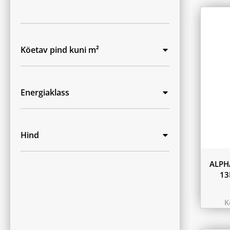
Köetav pind kuni m²
Energiaklass
Hind
ALPH
13
K