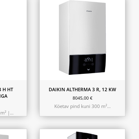
 H HT
DAIKIN ALTHERMA 3 R, 12 KW
IGA
8045,00
€
Köetav pind kuni 300 m²…
0m² |…