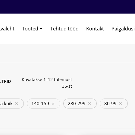
valeht
Tooted
Tehtud tööd
Kontakt
Paigaldus
Kuvatakse 1–12 tulemust
ILTRID
36-st
a kõik
140-159
280-299
80-99