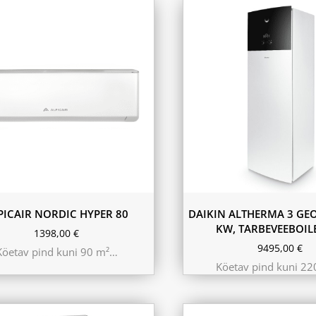
PICAIR NORDIC HYPER 80
DAIKIN ALTHERMA 3 GEO
KW, TARBEVEEBOIL
1398,00
€
9495,00
€
Köetav pind kuni 90 m²…
Köetav pind kuni 2