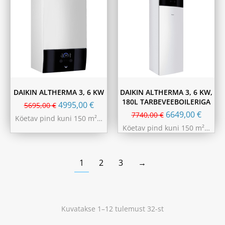
DAIKIN ALTHERMA 3, 6 KW
DAIKIN ALTHERMA 3, 6 KW,
180L TARBEVEEBOILERIGA
4995,00
€
5695,00
€
6649,00
€
7740,00
€
Köetav pind kuni 150 m²…
Köetav pind kuni 150 m²…
1
2
3
→
Kuvatakse 1–12 tulemust 32-st