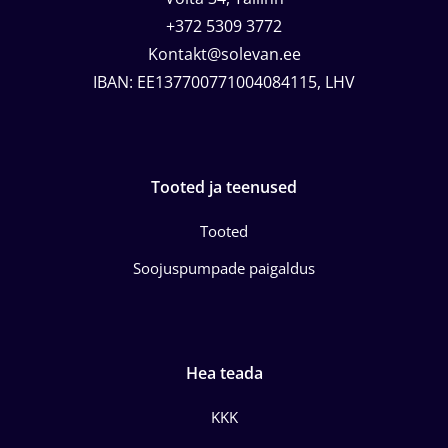
+372 5309 3772
Kontakt@solevan.ee
IBAN: EE137700771004084115, LHV
Tooted ja teenused
Tooted
Soojuspumpade paigaldus
Hea teada
KKK