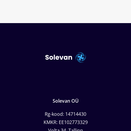
Solevan OÜ
Rg-kood: 14714430
KMKR: EE102773329
Volta 34, Tallinn