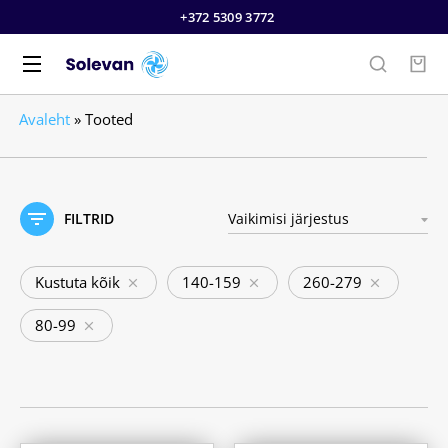
+372 5309 3772
Avaleht
»
Tooted
FILTRID
Kustuta kõik
140-159
260-279
80-99