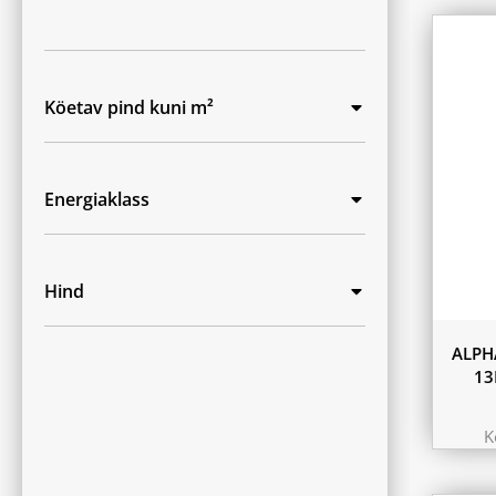
Köetav pind kuni m²
Energiaklass
Hind
ALPH
13
K