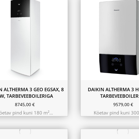
11.6 kW 300m²
10.44 kW 260m²
9.75 kW 220m²
N ALTHERMA 3 GEO EGSAX, 8
DAIKIN ALTHERMA 3 H
W, TARBEVEEBOILERIGA
TARBEVEEBOILER
8745,00
€
9579,00
€
öetav pind kuni 180 m²…
Köetav pind kuni 30