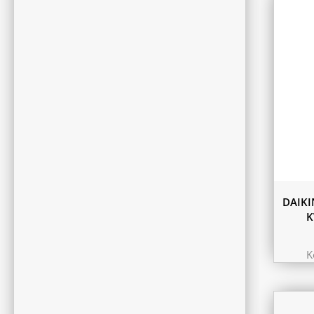
DAIKI
K
K