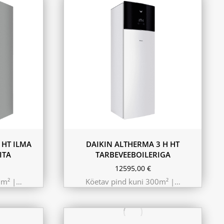
9.75 kW 220m²
10.44 kW 260m²
11.6 kW 300m²
180L
230L
 HT ILMA
DAIKIN ALTHERMA 3 H HT
ITA
TARBEVEEBOILERIGA
12595,00
€
0m² |…
Köetav pind kuni 300m² |…