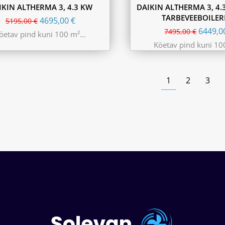
IKIN ALTHERMA 3, 4.3 KW
DAIKIN ALTHERMA 3, 4.
TARBEVEEBOILER
4695,00
€
5195,00
€
6449,
7495,00
€
öetav pind kuni 100 m²…
Köetav pind kuni 1
1
2
3