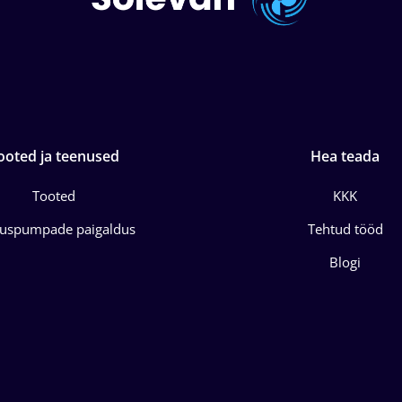
ooted ja teenused
Hea teada
Tooted
KKK
juspumpade paigaldus
Tehtud tööd
Blogi