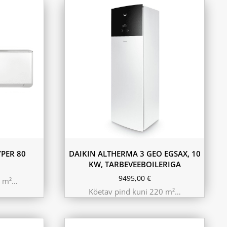
PER 80
DAIKIN ALTHERMA 3 GEO EGSAX, 10
KW, TARBEVEEBOILERIGA
9495,00
€
0 m²…
Köetav pind kuni 220 m²…