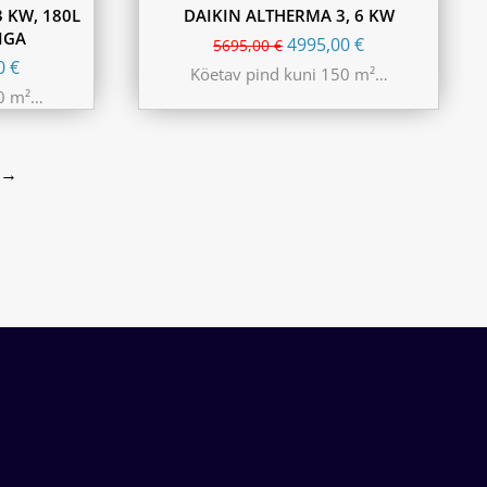
3 KW, 180L
DAIKIN ALTHERMA 3, 6 KW
IGA
4995,00
€
5695,00
€
00
€
Köetav pind kuni 150 m²…
00 m²…
→