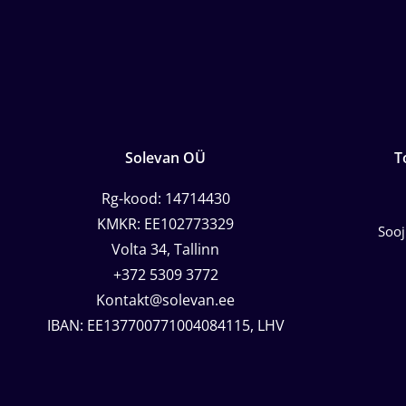
Solevan OÜ
T
Rg-kood: 14714430
KMKR: EE102773329
Soo
Volta 34, Tallinn
+372 5309 3772
Kontakt@solevan.ee
IBAN: EE137700771004084115, LHV