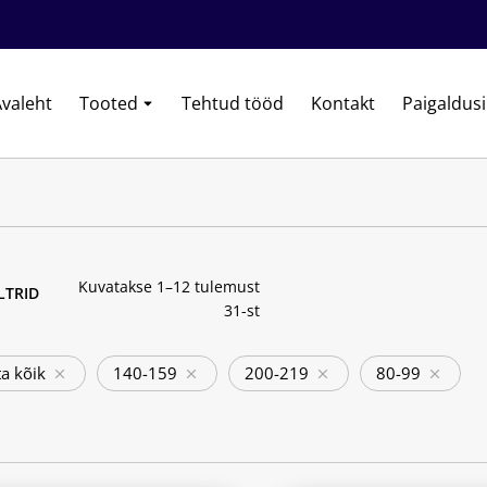
valeht
Tooted
Tehtud tööd
Kontakt
Paigaldus
Kuvatakse 1–12 tulemust
ILTRID
31-st
a kõik
140-159
200-219
80-99