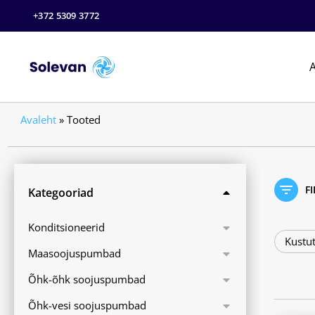
+372 5309 3772
A
Avaleht
»
Tooted
F
Kategooriad
Konditsioneerid
Kustut
Maasoojuspumbad
Õhk-õhk soojuspumbad
Õhk-vesi soojuspumbad