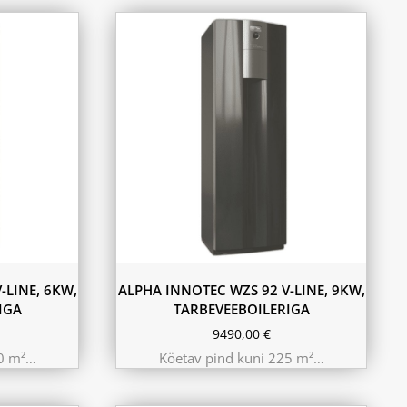
-LINE, 6KW,
ALPHA INNOTEC WZS 92 V-LINE, 9KW,
IGA
TARBEVEEBOILERIGA
9490,00
€
50 m²…
Köetav pind kuni 225 m²…