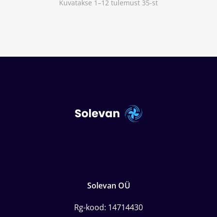
Kuvatakse 1–12 tulemust 35-st
Solevan OÜ
Rg-kood: 14714430