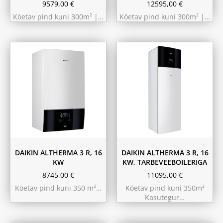
9579,00
€
12595,00
€
Köetav pind kuni 300m² |…
Köetav pind kuni 300m² |…
180L
230L
DAIKIN ALTHERMA 3 R, 16
DAIKIN ALTHERMA 3 R, 16
KW
KW, TARBEVEEBOILERIGA
8745,00
€
11095,00
€
Köetav pind kuni 350 m²…
Köetav pind kuni 350m²
Kasutegur…