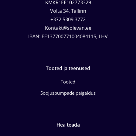
KMKR: EE102773329
Volta 34, Tallinn
+372 5309 3772
Kontakt@solevan.ee
IBAN: EE137700771004084115, LHV
Tooted ja teenused
Tooted
Soojuspumpade paigaldus
Hea teada