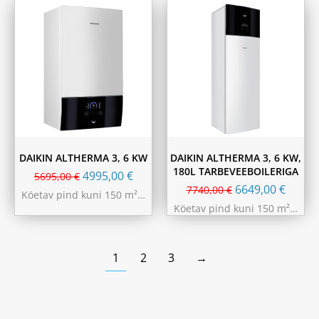
DAIKIN ALTHERMA 3, 6 KW
DAIKIN ALTHERMA 3, 6 KW,
180L TARBEVEEBOILERIGA
4995,00
€
5695,00
€
6649,00
€
7740,00
€
Köetav pind kuni 150 m²…
Köetav pind kuni 150 m²…
1
2
3
→