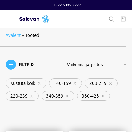
+372 5309 3772
Avaleht
»
Tooted
FILTRID
Kustuta kõik
140-159
200-219
220-239
340-359
360-425