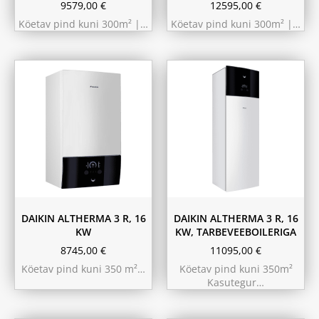
9579,00
€
12595,00
€
Köetav pind kuni 300m² |…
Köetav pind kuni 300m² |…
180L
230L
DAIKIN ALTHERMA 3 R, 16
DAIKIN ALTHERMA 3 R, 16
KW
KW, TARBEVEEBOILERIGA
8745,00
€
11095,00
€
Köetav pind kuni 350 m²…
Köetav pind kuni 350m²
Kasutegur…