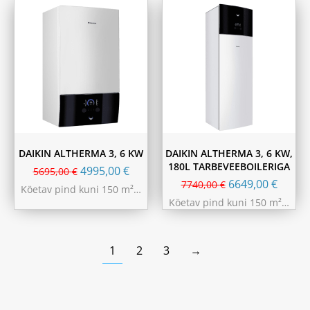
DAIKIN ALTHERMA 3, 6 KW
DAIKIN ALTHERMA 3, 6 KW,
180L TARBEVEEBOILERIGA
4995,00
€
5695,00
€
6649,00
€
7740,00
€
Köetav pind kuni 150 m²…
Köetav pind kuni 150 m²…
1
2
3
→