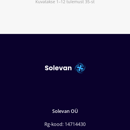
Kuvatakse 1–12 tulemust 35-st
Solevan OÜ
Rg-kood: 14714430