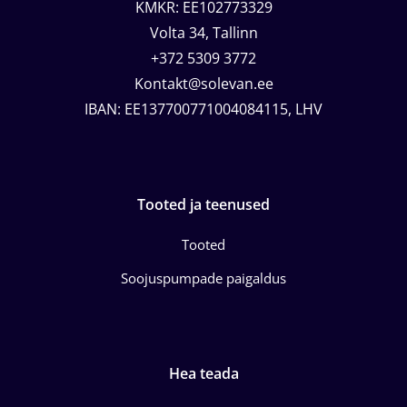
KMKR: EE102773329
Volta 34, Tallinn
+372 5309 3772
Kontakt@solevan.ee
IBAN: EE137700771004084115, LHV
Tooted ja teenused
Tooted
Soojuspumpade paigaldus
Hea teada