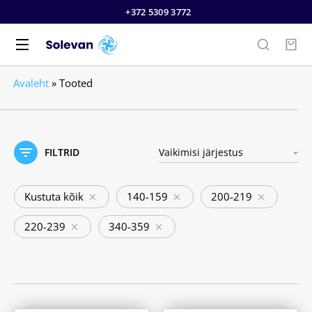
+372 5309 3772
Avaleht
»
Tooted
FILTRID
Kustuta kõik
140-159
200-219
220-239
340-359