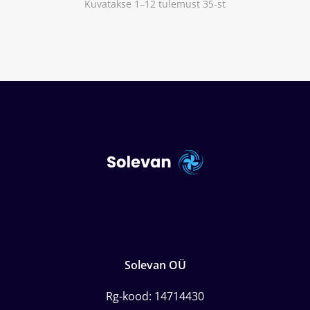
Kuvatakse 1–12 tulemust 35-st
Solevan OÜ
Rg-kood: 14714430