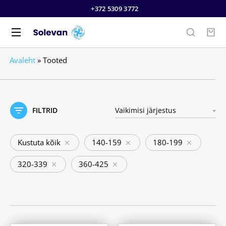
+372 5309 3772
Avaleht
»
Tooted
FILTRID
Kustuta kõik
140-159
180-199
320-339
360-425