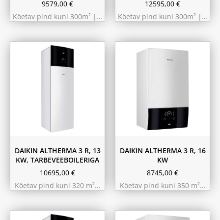
9579,00
€
12595,00
€
Köetav pind kuni 300m² |…
Köetav pind kuni 300m² |…
180L
230L
DAIKIN ALTHERMA 3 R, 13
DAIKIN ALTHERMA 3 R, 16
KW, TARBEVEEBOILERIGA
KW
10695,00
€
8745,00
€
Köetav pind kuni 320 m²…
Köetav pind kuni 350 m²…