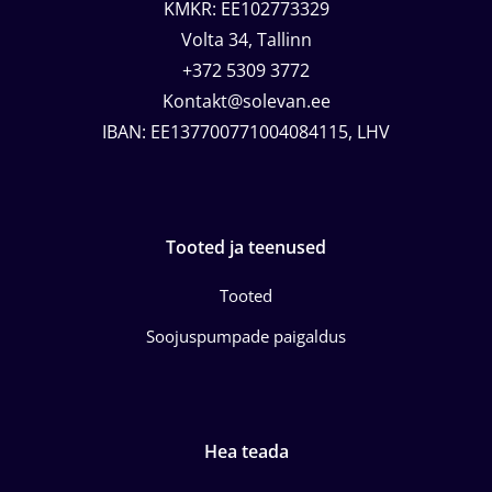
KMKR: EE102773329
Volta 34, Tallinn
+372 5309 3772
Kontakt@solevan.ee
IBAN: EE137700771004084115, LHV
Tooted ja teenused
Tooted
Soojuspumpade paigaldus
Hea teada