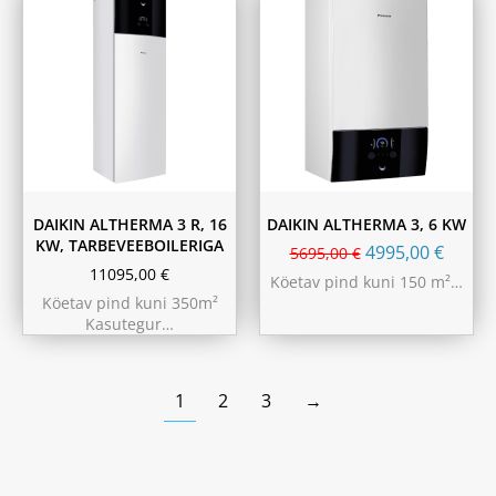
180L
230L
DAIKIN ALTHERMA 3 R, 16
DAIKIN ALTHERMA 3, 6 KW
KW, TARBEVEEBOILERIGA
4995,00
€
5695,00
€
11095,00
€
Köetav pind kuni 150 m²…
Köetav pind kuni 350m²
Kasutegur…
1
2
3
→