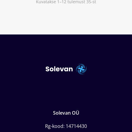
Kuvatakse 1–12 tulemust 35-st
Solevan OÜ
Rg-kood: 14714430