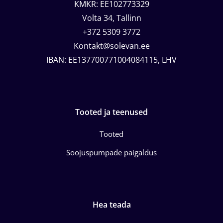
KMKR: EE102773329
Volta 34, Tallinn
+372 5309 3772
Kontakt@solevan.ee
IBAN: EE137700771004084115, LHV
Tooted ja teenused
Tooted
Soojuspumpade paigaldus
Hea teada