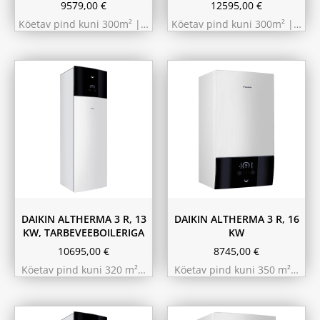
9579,00
€
12595,00
€
Köetav pind kuni 300m² |…
Köetav pind kuni 300m² |…
180L
230L
DAIKIN ALTHERMA 3 R, 13
DAIKIN ALTHERMA 3 R, 16
KW, TARBEVEEBOILERIGA
KW
10695,00
€
8745,00
€
Köetav pind kuni 320 m²…
Köetav pind kuni 350 m²…