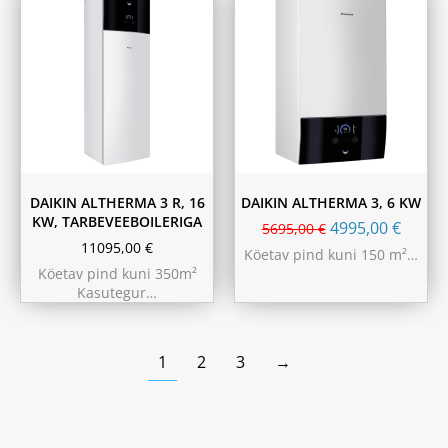
180L
230L
DAIKIN ALTHERMA 3 R, 16
DAIKIN ALTHERMA 3, 6 KW
KW, TARBEVEEBOILERIGA
4995,00
€
5695,00
€
11095,00
€
Köetav pind kuni 150 m²…
Köetav pind kuni 350m²
Kasutegur…
1
2
3
→