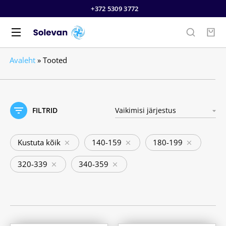
+372 5309 3772
Avaleht
»
Tooted
FILTRID
Kustuta kõik
140-159
180-199
320-339
340-359