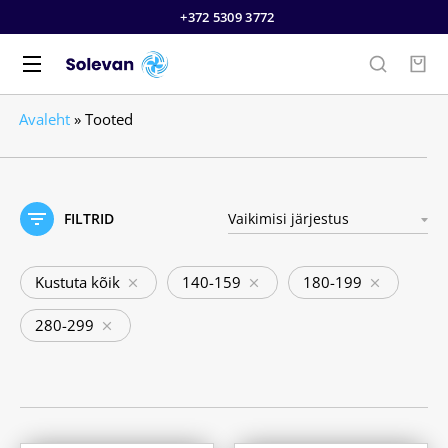
+372 5309 3772
Avaleht
»
Tooted
FILTRID
Kustuta kõik
140-159
180-199
280-299