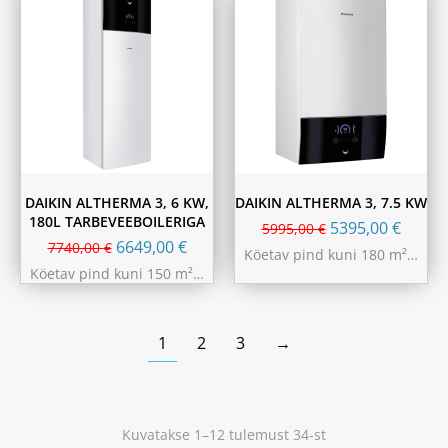
DAIKIN ALTHERMA 3, 6 KW,
DAIKIN ALTHERMA 3, 7.5 KW
180L TARBEVEEBOILERIGA
5395,00
€
5995,00
€
6649,00
€
7740,00
€
Köetav pind kuni 180 m²…
Köetav pind kuni 150 m²…
1
2
3
→
Kuvatakse 1–12 tulemust 34-st