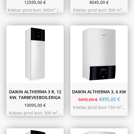
12595,00
€
8045,00
€
Köetav pind kuni 300m² |…
Köetav pind kuni 300 m²…
180L
230L
DAIKIN ALTHERMA 3 R, 12
DAIKIN ALTHERMA 3, 6 KW
KW, TARBEVEEBOILERIGA
4995,00
€
5695,00
€
10095,00
€
Köetav pind kuni 150 m²…
Köetav pind kuni 300 m²…