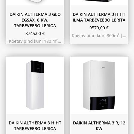
DAIKIN ALTHERMA 3 GEO
DAIKIN ALTHERMA 3 H HT
EGSAX, 8 KW,
ILMA TARBEVEEBOILERITA
TARBEVEEBOILERIGA
9579,00
€
8745,00
€
Köetav pind kuni 300m² |…
Köetav pind kuni 180 m²…
9.75 kW 220m²
10.44 kW 260m²
11.6 kW 300m²
180L
230L
DAIKIN ALTHERMA 3 H HT
DAIKIN ALTHERMA 3 R, 12
TARBEVEEBOILERIGA
KW