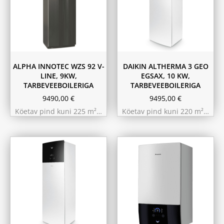
ALPHA INNOTEC WZS 92 V-
DAIKIN ALTHERMA 3 GEO
LINE, 9KW,
EGSAX, 10 KW,
TARBEVEEBOILERIGA
TARBEVEEBOILERIGA
9490,00
€
9495,00
€
Köetav pind kuni 225 m²…
Köetav pind kuni 220 m²…
11.6 kW 300m²
10.44 kW 260m²
9.75 kW 220m²