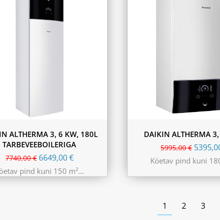
IN ALTHERMA 3, 6 KW, 180L
DAIKIN ALTHERMA 3,
TARBEVEEBOILERIGA
5395,
5995,00
€
6649,00
€
7740,00
€
Köetav pind kuni 1
öetav pind kuni 150 m²…
1
2
3