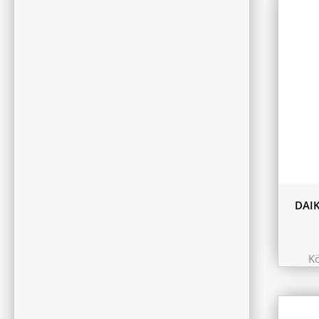
11.6 
10.44
9.75 
DAI
K