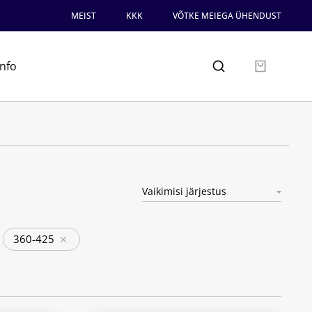
MEIST
KKK
VÕTKE MEIEGA ÜHENDUST
info
360-425