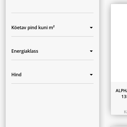
Köetav pind kuni m²
Energiaklass
Hind
ALPH
13
K