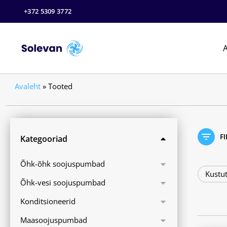
+372 5309 3772
A
Avaleht
»
Tooted
F
Kategooriad
Õhk-õhk soojuspumbad
Kustut
Õhk-vesi soojuspumbad
Konditsioneerid
Maasoojuspumbad