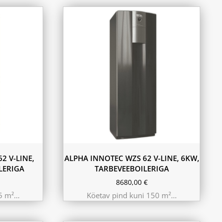
2 V-LINE,
ALPHA INNOTEC WZS 62 V-LINE, 6KW,
LERIGA
TARBEVEEBOILERIGA
8680,00
€
25 m²…
Köetav pind kuni 150 m²…