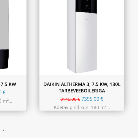
 7.5 KW
DAIKIN ALTHERMA 3, 7.5 KW, 180L
TARBEVEEBOILERIGA
00
€
7395,00
€
8145,00
€
80 m²…
Köetav pind kuni 180 m²…
→