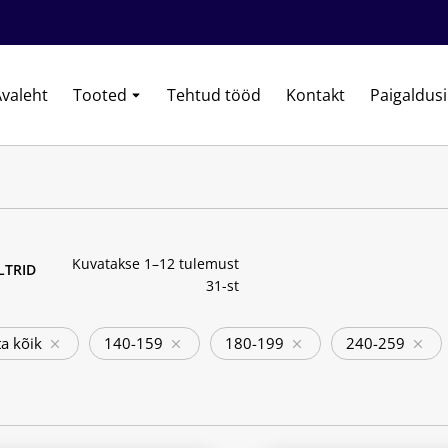
valeht
Tooted
Tehtud tööd
Kontakt
Paigaldus
Kuvatakse 1–12 tulemust
ILTRID
31-st
a kõik
140-159
180-199
240-259