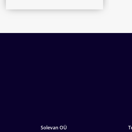
Solevan OÜ
T