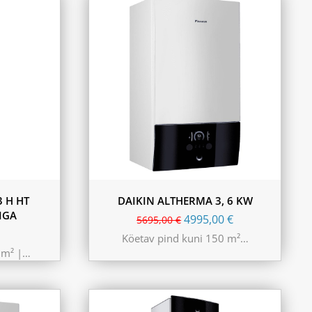
 H HT
DAIKIN ALTHERMA 3, 6 KW
IGA
4995,00
€
5695,00
€
Köetav pind kuni 150 m²…
0m² |…