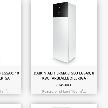
 EGSAX, 10
DAIKIN ALTHERMA 3 GEO EGSAX, 8
ERIGA
KW, TARBEVEEBOILERIGA
8745,00
€
20 m²…
Köetav pind kuni 180 m²…