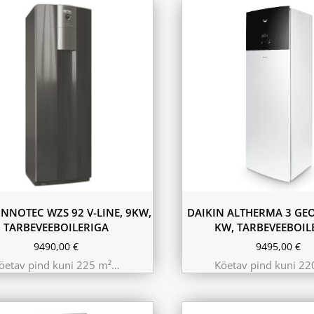
INNOTEC WZS 92 V-LINE, 9KW,
DAIKIN ALTHERMA 3 GEO
TARBEVEEBOILERIGA
KW, TARBEVEEBOIL
9490,00
€
9495,00
€
öetav pind kuni 225 m²…
Köetav pind kuni 2