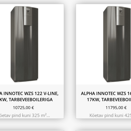
A INNOTEC WZS 122 V-LINE,
ALPHA INNOTEC WZS 16
KW, TARBEVEEBOILERIGA
17KW, TARBEVEEBOI
10725,00
€
11795,00
€
öetav pind kuni 325 m²…
Köetav pind kuni 4