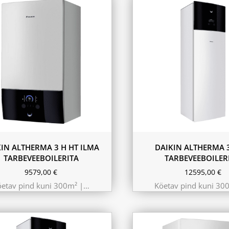
9.75 kW 220m²
kW 300m²
10.44 kW 260m²
 kW 260m²
11.6 kW 300m²
kW 220m²
180L
230L
KIN ALTHERMA 3 H HT ILMA
DAIKIN ALTHERMA 3
TARBEVEEBOILERITA
TARBEVEEBOILER
9579,00
€
12595,00
€
öetav pind kuni 300m² |…
Köetav pind kuni 30