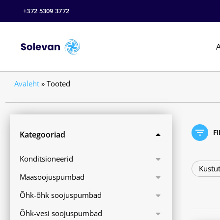
+372 5309 3772
A
Avaleht
»
Tooted
F
Kategooriad
Konditsioneerid
Kustut
Maasoojuspumbad
Õhk-õhk soojuspumbad
Õhk-vesi soojuspumbad