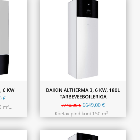
, 6 KW
DAIKIN ALTHERMA 3, 6 KW, 180L
TARBEVEEBOILERIGA
00
€
6649,00
€
7740,00
€
50 m²…
Köetav pind kuni 150 m²…