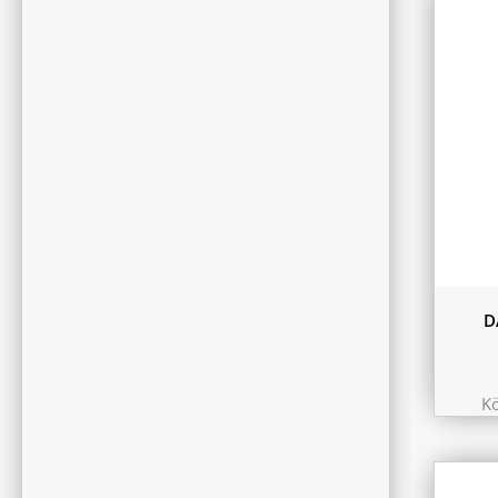
9.75 
10.44
11.6 
180L
D
K