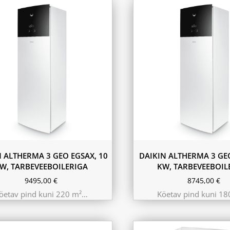
N ALTHERMA 3 GEO EGSAX, 10
DAIKIN ALTHERMA 3 GEO
W, TARBEVEEBOILERIGA
KW, TARBEVEEBOIL
9495,00
€
8745,00
€
öetav pind kuni 220 m²…
Köetav pind kuni 1