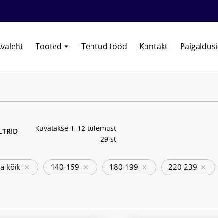
valeht
Tooted
Tehtud tööd
Kontakt
Paigaldus
Kuvatakse 1–12 tulemust
ILTRID
29-st
a kõik
140-159
180-199
220-239