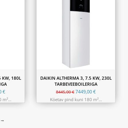
5 KW, 180L
DAIKIN ALTHERMA 3, 7.5 KW, 230L
IGA
TARBEVEEBOILERIGA
00
€
7449,00
€
8445,00
€
80 m²…
Köetav pind kuni 180 m²…
→