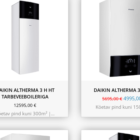
kW 220m²
 kW 260m²
kW 300m²
230L
AIKIN ALTHERMA 3 H HT
DAIKIN ALTHERMA 3
TARBEVEEBOILERIGA
4995,
5695,00
€
12595,00
€
Köetav pind kuni 1
öetav pind kuni 300m² |…