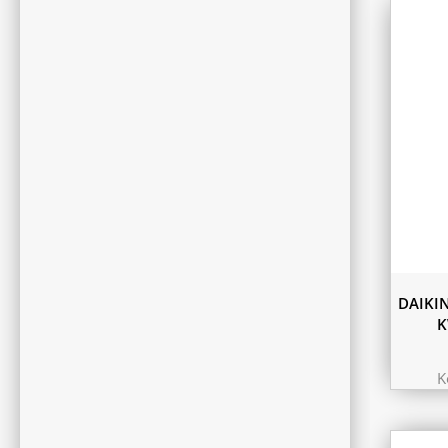
DAIKI
K
K