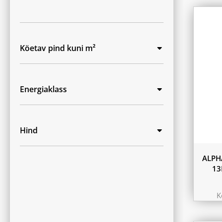
Köetav pind kuni m²
Energiaklass
Hind
ALPH
13
K