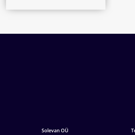
Solevan OÜ
T