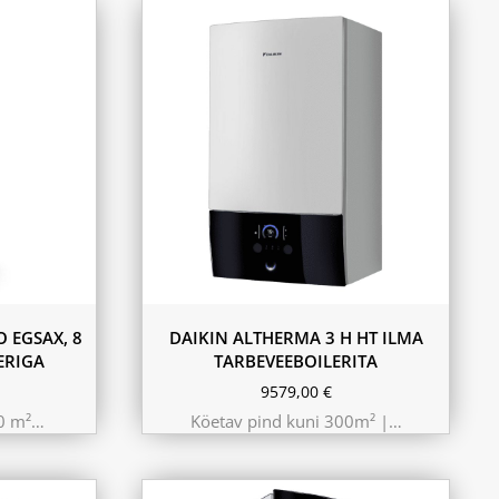
11.6 kW 300m²
10.44 kW 260m²
9.75 kW 220m²
 EGSAX, 8
DAIKIN ALTHERMA 3 H HT ILMA
ERIGA
TARBEVEEBOILERITA
9579,00
€
80 m²…
Köetav pind kuni 300m² |…