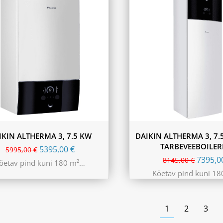
IKIN ALTHERMA 3, 7.5 KW
DAIKIN ALTHERMA 3, 7.
TARBEVEEBOILER
5395,00
€
5995,00
€
7395,
8145,00
€
öetav pind kuni 180 m²…
Köetav pind kuni 1
1
2
3