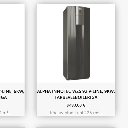
-LINE, 6KW,
ALPHA INNOTEC WZS 92 V-LINE, 9KW,
IGA
TARBEVEEBOILERIGA
9490,00
€
50 m²…
Köetav pind kuni 225 m²…