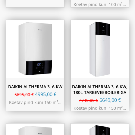
Köetav pind kuni 100 m²…
DAIKIN ALTHERMA 3, 6 KW
DAIKIN ALTHERMA 3, 6 KW,
180L TARBEVEEBOILERIGA
4995,00
€
5695,00
€
6649,00
€
7740,00
€
Köetav pind kuni 150 m²…
Köetav pind kuni 150 m²…