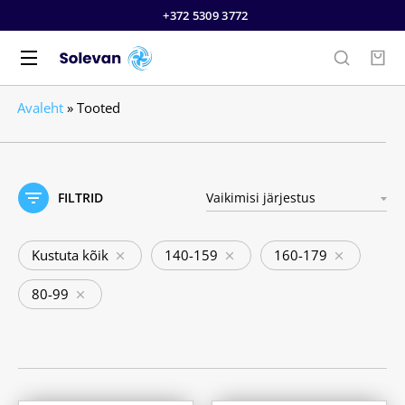
+372 5309 3772
Avaleht
»
Tooted
FILTRID
Kustuta kõik
140-159
160-179
80-99