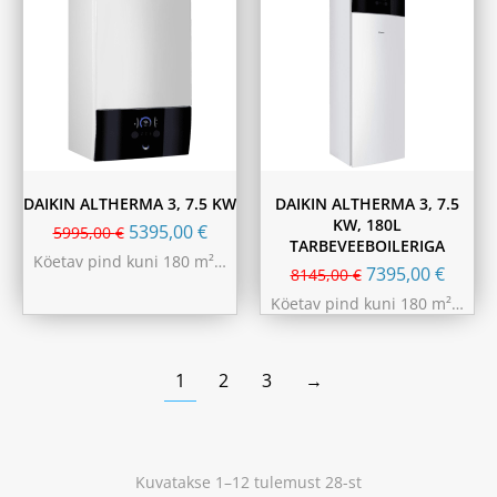
DAIKIN ALTHERMA 3, 7.5 KW
DAIKIN ALTHERMA 3, 7.5
KW, 180L
5395,00
€
5995,00
€
TARBEVEEBOILERIGA
Köetav pind kuni 180 m²…
7395,00
€
8145,00
€
Köetav pind kuni 180 m²…
1
2
3
→
Kuvatakse 1–12 tulemust 28-st