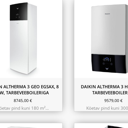
11.6 kW 300m²
10.44 kW 260m²
9.75 kW 220m²
N ALTHERMA 3 GEO EGSAX, 8
DAIKIN ALTHERMA 3 H
W, TARBEVEEBOILERIGA
TARBEVEEBOILER
8745,00
€
9579,00
€
öetav pind kuni 180 m²…
Köetav pind kuni 30