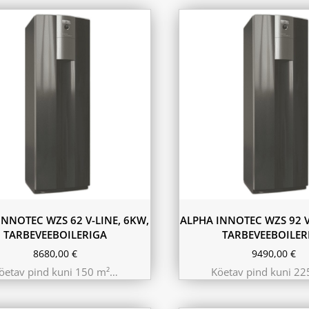
INNOTEC WZS 62 V-LINE, 6KW,
ALPHA INNOTEC WZS 92 V
TARBEVEEBOILERIGA
TARBEVEEBOILER
8680,00
€
9490,00
€
öetav pind kuni 150 m²…
Köetav pind kuni 2