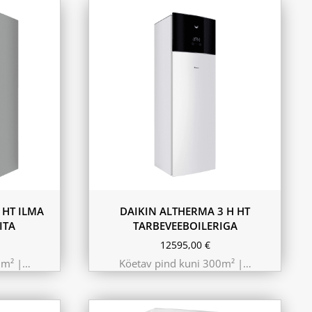
9.75 kW 220m²
10.44 kW 260m²
11.6 kW 300m²
180L
230L
 HT ILMA
DAIKIN ALTHERMA 3 H HT
ITA
TARBEVEEBOILERIGA
12595,00
€
0m² |…
Köetav pind kuni 300m² |…