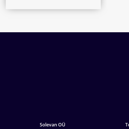
Solevan OÜ
T