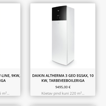
-LINE, 9KW,
DAIKIN ALTHERMA 3 GEO EGSAX, 10
IGA
KW, TARBEVEEBOILERIGA
9495,00
€
25 m²…
Köetav pind kuni 220 m²…