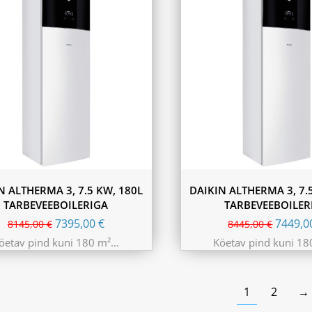
N ALTHERMA 3, 7.5 KW, 180L
DAIKIN ALTHERMA 3, 7.
TARBEVEEBOILERIGA
TARBEVEEBOILER
7395,00
€
7449,
8145,00
€
8445,00
€
öetav pind kuni 180 m²…
Köetav pind kuni 1
1
2
→