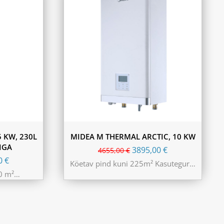
5 KW, 230L
MIDEA M THERMAL ARCTIC, 10 KW
IGA
3895,00
€
4655,00
€
00
€
Köetav pind kuni 225m² Kasutegur…
80 m²…