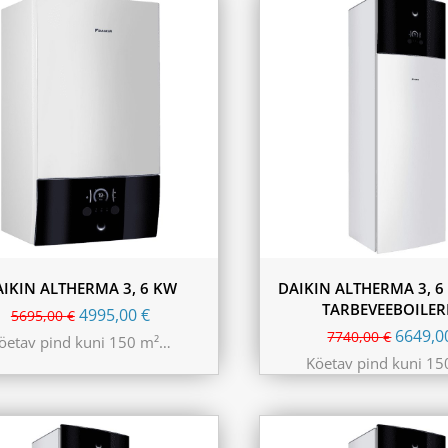
AIKIN ALTHERMA 3, 6 KW
DAIKIN ALTHERMA 3, 6
TARBEVEEBOILER
4995,00
€
5695,00
€
6649,
7740,00
€
öetav pind kuni 150 m²…
Köetav pind kuni 1