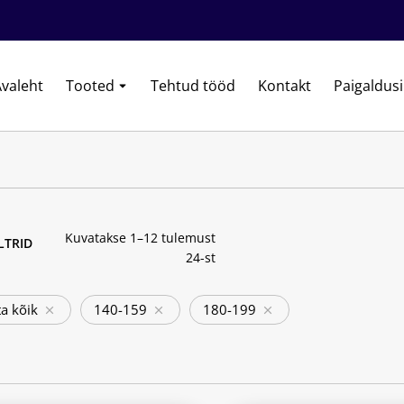
valeht
Tooted
Tehtud tööd
Kontakt
Paigaldus
Kuvatakse 1–12 tulemust
ILTRID
24-st
a kõik
140-159
180-199