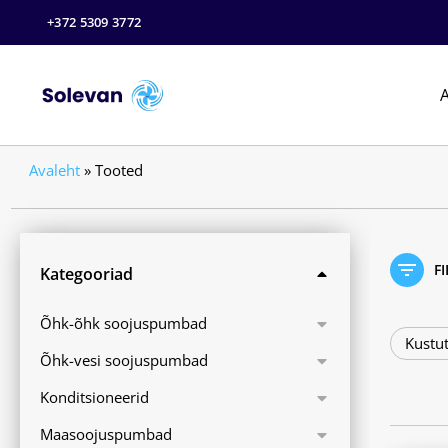
+372 5309 3772
A
Avaleht
»
Tooted
F
Kategooriad
Õhk-õhk soojuspumbad
Kustut
Õhk-vesi soojuspumbad
Konditsioneerid
Maasoojuspumbad