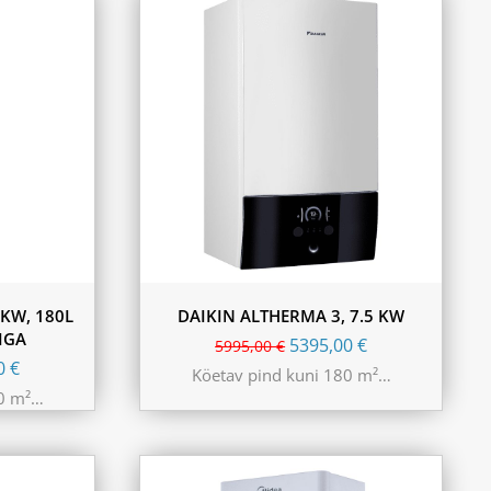
 KW, 180L
DAIKIN ALTHERMA 3, 7.5 KW
IGA
5395,00
€
5995,00
€
00
€
Köetav pind kuni 180 m²…
50 m²…