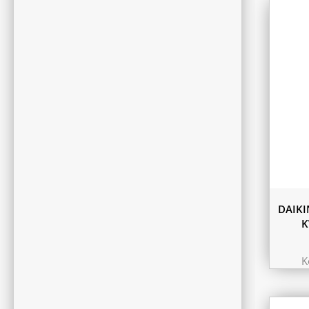
DAIKI
K
K