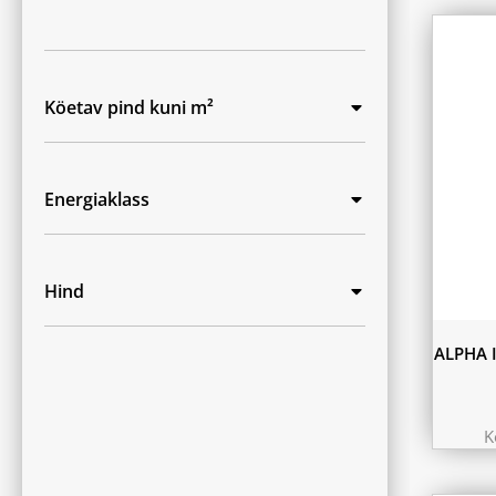
Köetav pind kuni m²
Energiaklass
Hind
ALPHA 
K