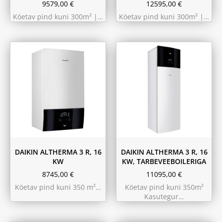
9579,00
€
12595,00
€
Köetav pind kuni 300m² |…
Köetav pind kuni 300m² |…
180L
230L
DAIKIN ALTHERMA 3 R, 16
DAIKIN ALTHERMA 3 R, 16
KW
KW, TARBEVEEBOILERIGA
8745,00
€
11095,00
€
Köetav pind kuni 350 m²…
Köetav pind kuni 350m²
Kasutegur…