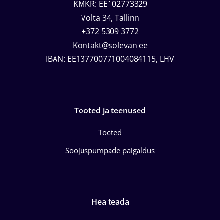
KMKR: EE102773329
Volta 34, Tallinn
+372 5309 3772
Kontakt@solevan.ee
IBAN: EE137700771004084115, LHV
Tooted ja teenused
Tooted
Soojuspumpade paigaldus
Hea teada