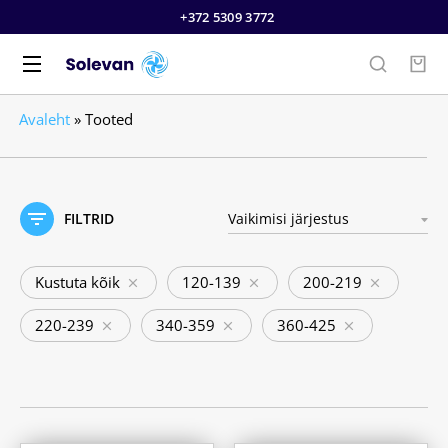
+372 5309 3772
Avaleht
»
Tooted
FILTRID
Kustuta kõik
120-139
200-219
220-239
340-359
360-425