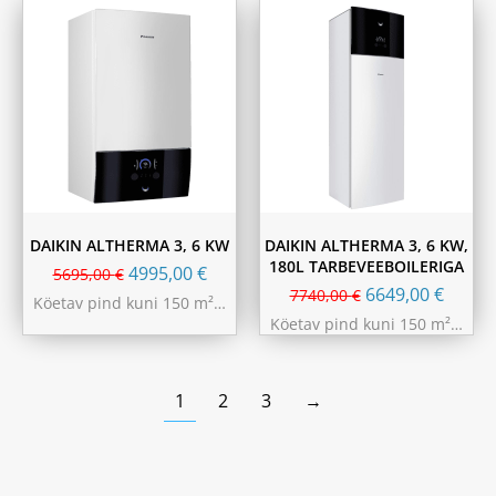
DAIKIN ALTHERMA 3, 6 KW
DAIKIN ALTHERMA 3, 6 KW,
180L TARBEVEEBOILERIGA
4995,00
€
5695,00
€
6649,00
€
7740,00
€
Köetav pind kuni 150 m²…
Köetav pind kuni 150 m²…
1
2
3
→