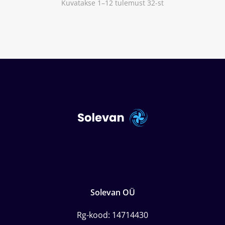
Kuvatakse 1–12 tulemust 32-st
Solevan OÜ
Rg-kood: 14714430