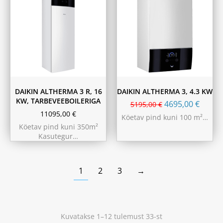
180L
230L
DAIKIN ALTHERMA 3 R, 16
DAIKIN ALTHERMA 3, 4.3 KW
KW, TARBEVEEBOILERIGA
4695,00
€
5195,00
€
11095,00
€
Köetav pind kuni 100 m²…
Köetav pind kuni 350m²
Kasutegur…
1
2
3
→
Kuvatakse 1–12 tulemust 33-st