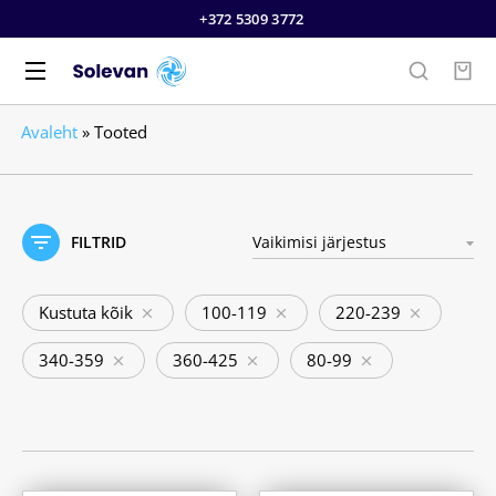
+372 5309 3772
Avaleht
»
Tooted
FILTRID
Kustuta kõik
100-119
220-239
340-359
360-425
80-99