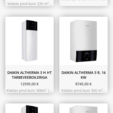
Köetav pind kuni 220 m²…
9.75 kW 220m²
10.44 kW 260m²
11.6 kW 300m²
180L
230L
DAIKIN ALTHERMA 3 H HT
DAIKIN ALTHERMA 3 R, 16
TARBEVEEBOILERIGA
KW
12595,00
€
8745,00
€
Köetav pind kuni 300m² |…
Köetav pind kuni 350 m²…