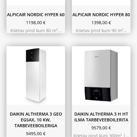
ALPICAIR NORDIC HYPER 60
ALPICAIR NORDIC HYPER 80
1198,00
€
1398,00
€
Köetav pind kuni 80 m²…
Köetav pind kuni 90 m²…
11.6 kW 300m²
10.44 kW 260m²
9.75 kW 220m²
DAIKIN ALTHERMA 3 GEO
DAIKIN ALTHERMA 3 H HT
EGSAX, 10 KW,
ILMA TARBEVEEBOILERITA
TARBEVEEBOILERIGA
9579,00
€
9495,00
€
Köetav pind kuni 300m² |…