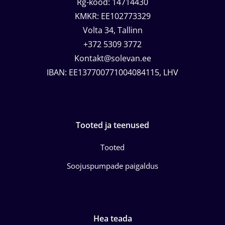
Rg-kood: 14714430
KMKR: EE102773329
Volta 34, Tallinn
+372 5309 3772
Kontakt@solevan.ee
IBAN: EE137700771004084115, LHV
Tooted ja teenused
Tooted
Soojuspumpade paigaldus
Hea teada