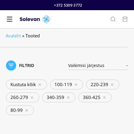
+372 5309 3772
Avaleht
»
Tooted
FILTRID
Kustuta kõik
100-119
220-239
260-279
340-359
360-425
80-99