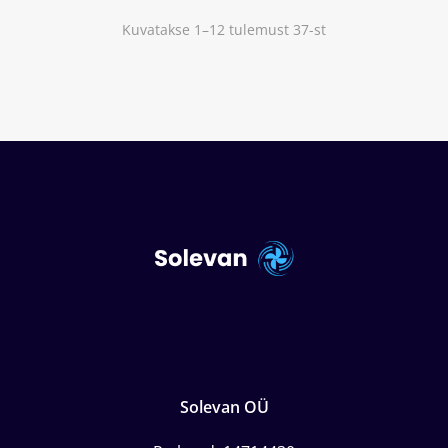
Kuvatakse 1–12 tulemust 37-st
Solevan OÜ