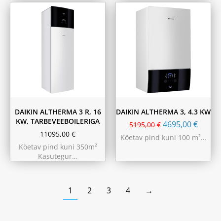
180L
230L
DAIKIN ALTHERMA 3 R, 16
DAIKIN ALTHERMA 3, 4.3 KW
KW, TARBEVEEBOILERIGA
4695,00
€
5195,00
€
11095,00
€
Köetav pind kuni 100 m²…
Köetav pind kuni 350m²
Kasutegur…
1
2
3
4
→