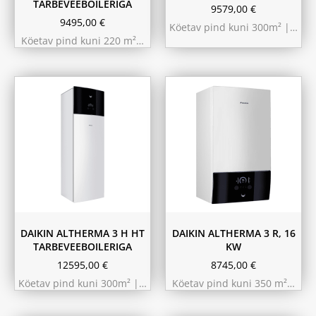
TARBEVEEBOILERIGA
9579,00
€
9495,00
€
Köetav pind kuni 300m² |…
Köetav pind kuni 220 m²…
9.75 kW 220m²
10.44 kW 260m²
11.6 kW 300m²
180L
230L
DAIKIN ALTHERMA 3 H HT
DAIKIN ALTHERMA 3 R, 16
TARBEVEEBOILERIGA
KW
12595,00
€
8745,00
€
Köetav pind kuni 300m² |…
Köetav pind kuni 350 m²…