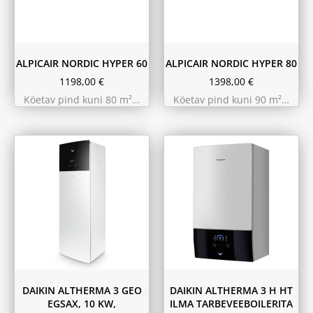
ALPICAIR NORDIC HYPER 60
ALPICAIR NORDIC HYPER 80
1198,00
€
1398,00
€
Köetav pind kuni 80 m²…
Köetav pind kuni 90 m²…
11.6 kW 300m²
10.44 kW 260m²
9.75 kW 220m²
DAIKIN ALTHERMA 3 GEO
DAIKIN ALTHERMA 3 H HT
EGSAX, 10 KW,
ILMA TARBEVEEBOILERITA