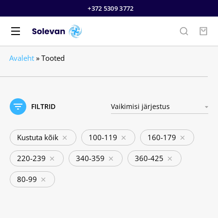
+372 5309 3772
Avaleht
»
Tooted
FILTRID
Kustuta kõik
100-119
160-179
220-239
340-359
360-425
80-99