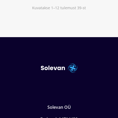
Kuvatakse 1–12 tulemust 39-st
Solevan OÜ