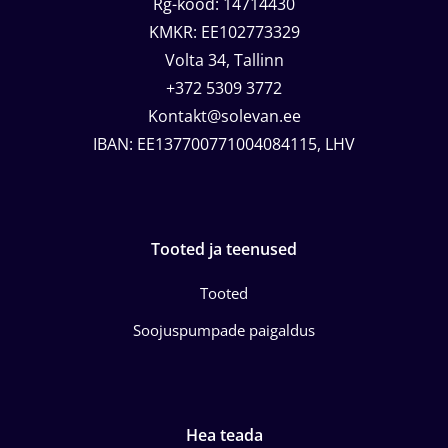
Rg-kood: 14714430
KMKR: EE102773329
Volta 34, Tallinn
+372 5309 3772
Kontakt@solevan.ee
IBAN: EE137700771004084115, LHV
Tooted ja teenused
Tooted
Soojuspumpade paigaldus
Hea teada