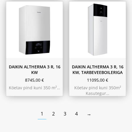
180L
230L
DAIKIN ALTHERMA 3 R, 16
DAIKIN ALTHERMA 3 R, 16
KW
KW, TARBEVEEBOILERIGA
8745,00
€
11095,00
€
Köetav pind kuni 350 m²…
Köetav pind kuni 350m²
Kasutegur…
1
2
3
4
→