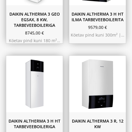
DAIKIN ALTHERMA 3 GEO
DAIKIN ALTHERMA 3 H HT
EGSAX, 8 KW,
ILMA TARBEVEEBOILERITA
TARBEVEEBOILERIGA
9579,00
€
8745,00
€
Köetav pind kuni 300m² |…
Köetav pind kuni 180 m²…
9.75 kW 220m²
10.44 kW 260m²
11.6 kW 300m²
180L
230L
DAIKIN ALTHERMA 3 H HT
DAIKIN ALTHERMA 3 R, 12
TARBEVEEBOILERIGA
KW