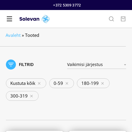
+372 5309 3772
Avaleht
»
Tooted
FILTRID
Kustuta kõik
0-59
180-199
300-319