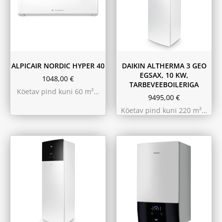
ALPICAIR NORDIC HYPER 40
DAIKIN ALTHERMA 3 GEO
EGSAX, 10 KW,
1048,00
€
TARBEVEEBOILERIGA
Köetav pind kuni 60 m²…
9495,00
€
Köetav pind kuni 220 m²…
11.6 kW 300m²
10.44 kW 260m²
9.75 kW 220m²