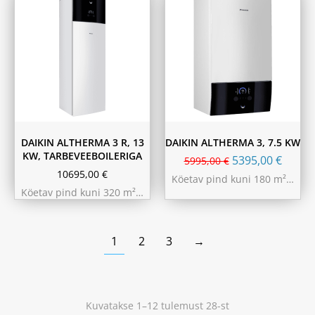
180L
230L
DAIKIN ALTHERMA 3 R, 13
DAIKIN ALTHERMA 3, 7.5 KW
KW, TARBEVEEBOILERIGA
5395,00
€
5995,00
€
10695,00
€
Köetav pind kuni 180 m²…
Köetav pind kuni 320 m²…
1
2
3
→
Kuvatakse 1–12 tulemust 28-st