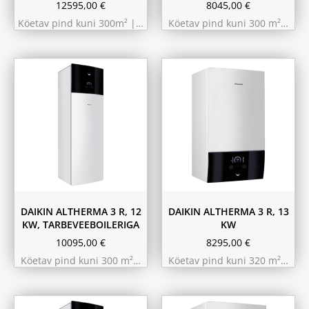
12595,00
€
8045,00
€
Köetav pind kuni 300m² |…
Köetav pind kuni 300 m²…
180L
230L
DAIKIN ALTHERMA 3 R, 12
DAIKIN ALTHERMA 3 R, 13
KW, TARBEVEEBOILERIGA
KW
10095,00
€
8295,00
€
Köetav pind kuni 300 m²…
Köetav pind kuni 320 m²…